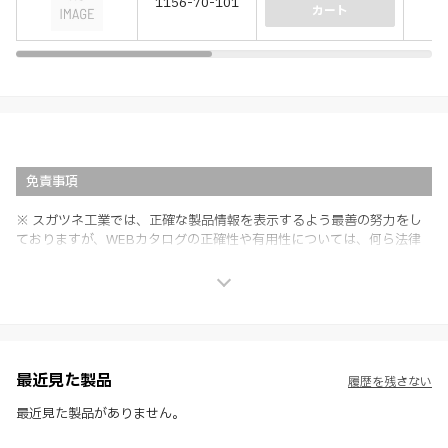
1156-70-101
(－
カート
免責事項
※ スガツネ工業では、正確な製品情報を表示するよう最善の努力をし
ておりますが、WEBカタログの正確性や有用性については、何ら法律
上の保証を行うものではなく、法的な義務や責任を負うものではありま
せん。
※ スガツネ工業は、WEBカタログの情報を予告なく変更（価格及び仕
様・寸法・色など）し、またはWEBカタログの運営を中断または中止
させて頂くことがあります。あらかじめご了承ください。
※ CADデータを含む本WEBサイトに掲載されている全ての情報は、弊
社製品の使用ご検討、又は販売促進目的の利用に限ります。
最近見た製品
履歴を残さない
※ 本WEBサイト製品情報のご利用にあたっては、WEBサイト利用規
約、プライバシーポリシー、製品情報ガイドをご確認いただき、内容の
最近見た製品がありません。
すべてにご同意いただいた上で各サービスをご利用ください。ご利用い