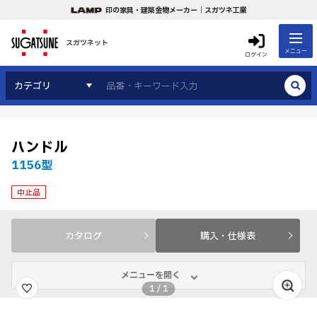
印の家具・建築金物メーカー｜スガツネ工業
スガツネット
メニュー
ログイン
カテゴリ
ハンドル
1156型
中止品
カタログ
購入・仕様表
メニューを開く
1
/
1