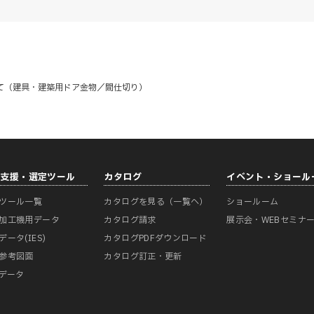
て（建具・建築用ドア金物／間仕切り）
計支援・選定ツール
カタログ
イベント・ショール
ツール一覧
カタログを見る（一覧へ）
ショールーム
加工機用データ
カタログ請求
展示会・WEBセミナ
データ(IES)
カタログPDFダウンロード
参考図面
カタログ訂正・更新
Mデータ