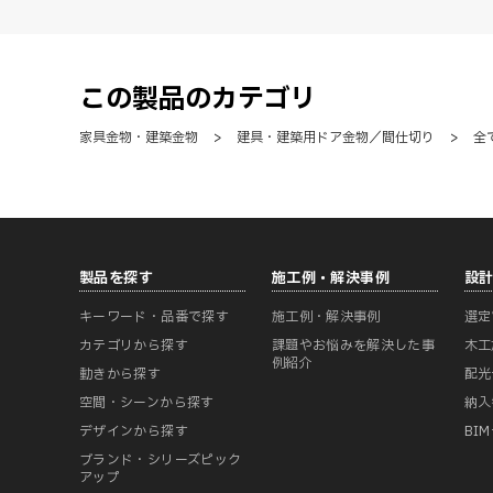
この製品のカテゴリ
家具金物・建築金物
>
建具・建築用ドア金物／間仕切り
>
全
製品を探す
施工例・解決事例
設
キーワード・品番で探す
施工例・解決事例
選定
カテゴリから探す
課題やお悩みを解決した事
木工
例紹介
動きから探す
配光
空間・シーンから探す
納入
デザインから探す
BI
ブランド・シリーズピック
アップ