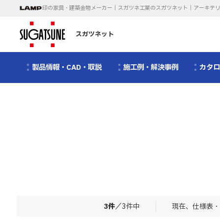
印の家具・建築金物メーカー｜スガツネ工業のスガツネット｜アーキテ
スガツネット
製品情報・CAD・取説
施工例・解決事例
カタ
3
件
／
3
件中
現在、仕様表・