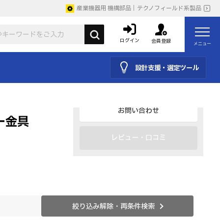
産業機器用 機構部品｜テクノフィールド系製品
取説
ログイン
会員登録
メニュー
仕様を見る・購入・見積り
設計支援・選定ツール
よくあるご質問・FAQ
お問い合わせ
ー金具
レビュー・口コミ
絞り込み解除・再条件検索