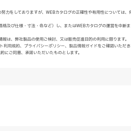
の努力をしておりますが、WEBカタログの正確性や有用性については
（価格及び仕様・寸法・色など）し、またはWEBカタログの運営を中断
の情報は、弊社製品の使用ご検討、又は販売促進目的の利用に限ります。
イト利用規約
、
プライバシーポリシー
、
製品情報ガイド
をご確認いただき
規約にご同意、
承諾
いただいたものとします。