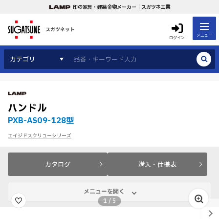
印の家具・建築金物メーカー｜スガツネ工業
スガツネット
メニュー
ログイン
カテゴリ
ハンドル
PXB-AS09-128型
エイジドスクリューシリーズ
カタログ
購入・仕様表
メニューを開く
1
/
5