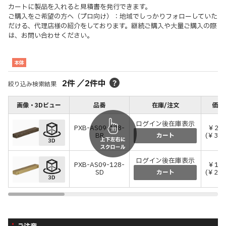
カートに製品を入れると見積書を発行できます。
ご購入をご希望の方へ（プロ向け）：地域でしっかりフォローしていた
だける、代理店様の紹介をしております。継続ご購入や大量ご購入の際
は、お問い合わせください。
本体
2
件
／
2
件中
絞り込み検索結果
画像・3Dビュー
品番
在庫/注文
価格
ログイン後在庫表示
PXB-AS09-128-
￥27,
BR
(￥30,
カート
ログイン後在庫表示
PXB-AS09-128-
￥19,
SD
(￥20,
カート