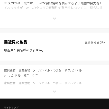
※ スガツネ工業では、正確な製品情報を表示するよう最善の努力をし
ておりますが、WEBカタログの正確性や有用性については、何ら法律
上の保証を行うものではなく、法的な義務や責任を負うものではありま
せん。
※ スガツネ工業は、WEBカタログの情報を予告なく変更（価格及び仕
様・寸法・色など）し、またはWEBカタログの運営を中断または中止
させて頂くことがあります。あらかじめご了承ください。
※ CADデータを含む本WEBサイトに掲載されている全ての情報は、弊
社製品の使用ご検討、又は販売促進目的の利用に限ります。
最近見た製品
履歴を残さない
※ 本WEBサイト製品情報のご利用にあたっては、WEBサイト利用規
約、プライバシーポリシー、製品情報ガイドをご確認いただき、内容の
最近見た製品がありません。
すべてにご同意いただいた上で各サービスをご利用ください。ご利用い
ただく場合、各サービスの注意事項や規約にご同意、承諾いただいたも
のとします。
家具金物・建築金物
>
ハンドル・つまみ・ドアハンドル
>
ハンドル・取手・引手
家具金物・建築金物
>
ハンドル・つまみ・ドアハンドル
>
全て（ハンドル・つまみ・ドアハンドル）
家具金物・建築金物
>
その他（格納ベッド・装飾パネル・ベアリングなど）
>
BIMデータ
サイトマップ
ホーム
>
ブランド・シリーズ一覧 ／ 製品ピックアップ