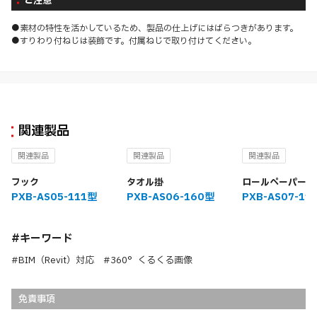
ご注意
●素材の特性を活かしているため、製品の仕上げにはばらつきがあります。
●すりわり付ねじは装飾です。付属ねじで取り付けてください。
関連製品
関連製品
関連製品
関連製品
フック
タオル掛
ロールペーパーホ
PXB-AS05-111型
PXB-AS06-160型
PXB-AS07-11
#キーワード
#BIM（Revit）対応 #360°くるくる画像
免責事項