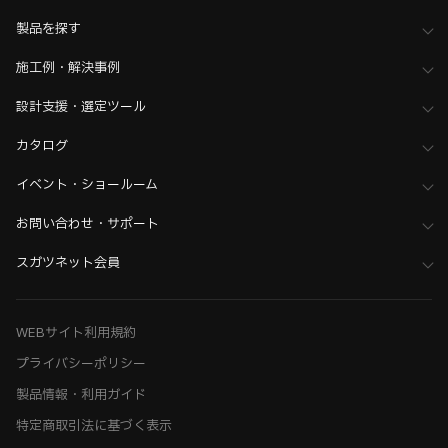
>
フック＆バスルームアクセサリーPXB、スイッチ・コンセントプレート
製品を探す
PXP
>
エイジドスクリューシリーズ
施工例・解決事例
設計支援・選定ツール
カタログ
イベント・ショールーム
お問い合わせ・サポート
スガツネット会員
WEBサイト利用規約
プライバシーポリシー
製品情報・利用ガイド
特定商取引法に基づく表示