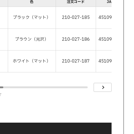
色
注文コード
JANコード
ブラック（マット）
210-027-185
4510932099165
ブラウン（光沢）
210-027-186
4510932099172
ホワイト（マット）
210-027-187
4510932099189
す