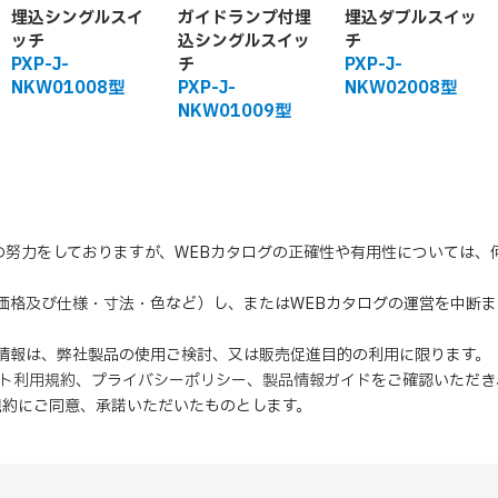
埋込シングルスイ
ガイドランプ付埋
埋込ダブルスイッ
ッチ
込シングルスイッ
チ
PXP-J-
チ
PXP-J-
NKW01008型
PXP-J-
NKW02008型
NKW01009型
の努力をしておりますが、WEBカタログの正確性や有用性については
（価格及び仕様・寸法・色など）し、またはWEBカタログの運営を中断
の情報は、弊社製品の使用ご検討、又は販売促進目的の利用に限ります。
イト利用規約
、
プライバシーポリシー
、
製品情報ガイド
をご確認いただき
規約にご同意、
承諾
いただいたものとします。