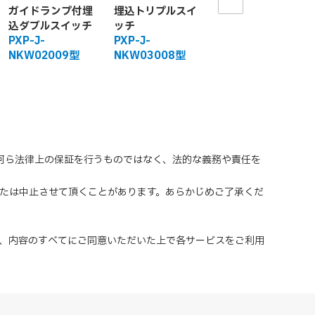
ガイドランプ付埋
埋込トリプルスイ
ガイドランプ付埋
込ダブルスイッチ
ッチ
込トリプルスイッ
PXP-J-
PXP-J-
チ
NKW02009型
NKW03008型
PXP-J-
NKW03009型
、何ら法律上の保証を行うものではなく、法的な義務や責任を
または中止させて頂くことがあります。あらかじめご了承くだ
、内容のすべてにご同意いただいた上で各サービスをご利用