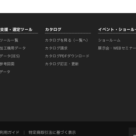
計支援・選定ツール
カタログ
イベント・ショール
ツール一覧
カタログを見る（一覧へ）
ショールーム
加工機用データ
カタログ請求
展示会・WEBセミナ
データ(IES)
カタログPDFダウンロード
参考図面
カタログ訂正・更新
Mデータ
利用ガイド
特定商取引法に基づく表示