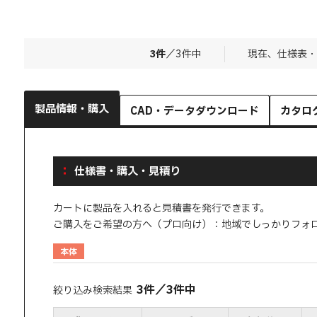
3
件
／
3
件中
現在、仕様表・
製品情報・購入
CAD・データダウンロード
カタロ
仕様書・購入・見積り
カートに製品を入れると見積書を発行できます。
ご購入をご希望の方へ（プロ向け）：地域でしっかりフォ
本体
3
件
／
3
件中
絞り込み検索結果