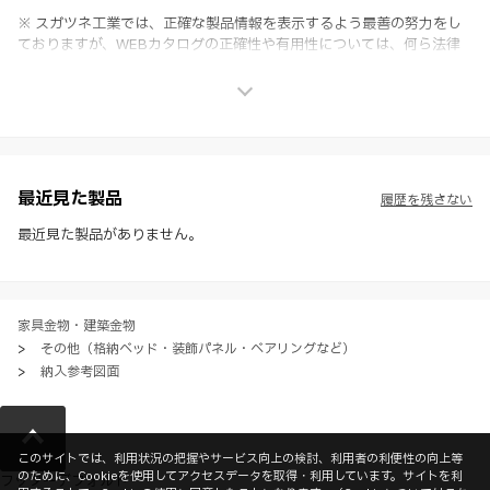
※ スガツネ工業では、正確な製品情報を表示するよう最善の努力をし
ておりますが、WEBカタログの正確性や有用性については、何ら法律
上の保証を行うものではなく、法的な義務や責任を負うものではありま
せん。
※ スガツネ工業は、WEBカタログの情報を予告なく変更（価格及び仕
様・寸法・色など）し、またはWEBカタログの運営を中断または中止
させて頂くことがあります。あらかじめご了承ください。
※ CADデータを含む本WEBサイトに掲載されている全ての情報は、弊
社製品の使用ご検討、又は販売促進目的の利用に限ります。
最近見た製品
履歴を残さない
※ 本WEBサイト製品情報のご利用にあたっては、WEBサイト利用規
約、プライバシーポリシー、製品情報ガイドをご確認いただき、内容の
最近見た製品がありません。
すべてにご同意いただいた上で各サービスをご利用ください。ご利用い
ただく場合、各サービスの注意事項や規約にご同意、承諾いただいたも
のとします。
家具金物・建築金物
>
その他（格納ベッド・装飾パネル・ベアリングなど）
>
納入参考図面
このサイトでは、利用状況の把握やサービス向上の検討、利用者の利便性の向上等
のために、Cookieを使用してアクセスデータを取得・利用しています。サイトを利
フッターデフォルト