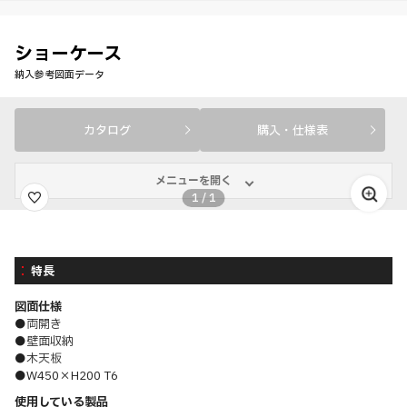
ショーケース
納入参考図面データ
カタログ
購入・仕様表
メニューを開く
1
/
1
特長
図面仕様
●両開き
●壁面収納
●木天板
●W450×H200 T6
使用している製品