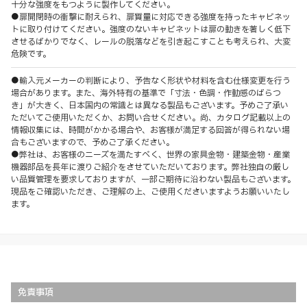
十分な強度をもつように製作してください。
●扉開閉時の衝撃に耐えられ、扉質量に対応できる強度を持ったキャビネッ
トに取り付けてください。強度のないキャビネットは扉の動きを著しく低下
させるばかりでなく、レールの脱落などを引き起こすことも考えられ、大変
危険です。
●輸入元メーカーの判断により、予告なく形状や材料を含む仕様変更を行う
場合があります。また、海外特有の基準で「寸法・色調・作動感のばらつ
き」が大きく、日本国内の常識とは異なる製品もございます。予めご了承い
ただいてご使用いただくか、お問い合せください。尚、カタログ記載以上の
情報収集には、時間がかかる場合や、お客様が満足する回答が得られない場
合もございますので、予めご了承ください。
●弊社は、お客様のニーズを満たすべく、世界の家具金物・建築金物・産業
機器部品を長年に渡りご紹介をさせていただいております。弊社独自の厳し
い品質管理を要求しておりますが、一部ご期待に沿わない製品もございます。
現品をご確認いただき、ご理解の上、ご使用くださいますようお願いいたし
ます。
免責事項