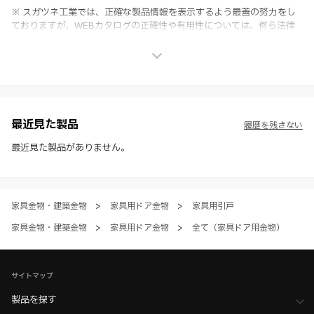
※ スガツネ工業では、正確な製品情報を表示するよう最善の努力をし
ておりますが、WEBカタログの正確性や有用性については、何ら法律
上の保証を行うものではなく、法的な義務や責任を負うものではありま
せん。
※ スガツネ工業は、WEBカタログの情報を予告なく変更（価格及び仕
様・寸法・色など）し、またはWEBカタログの運営を中断または中止
させて頂くことがあります。あらかじめご了承ください。
※ CADデータを含む本WEBサイトに掲載されている全ての情報は、弊
社製品の使用ご検討、又は販売促進目的の利用に限ります。
最近見た製品
履歴を残さない
※ 本WEBサイト製品情報のご利用にあたっては、WEBサイト利用規
約、プライバシーポリシー、製品情報ガイドをご確認いただき、内容の
最近見た製品がありません。
すべてにご同意いただいた上で各サービスをご利用ください。ご利用い
ただく場合、各サービスの注意事項や規約にご同意、承諾いただいたも
のとします。
家具金物・建築金物
>
家具用ドア金物
>
家具用引戸
家具金物・建築金物
>
家具用ドア金物
>
全て（家具ドア用金物）
サイトマップ
製品を探す