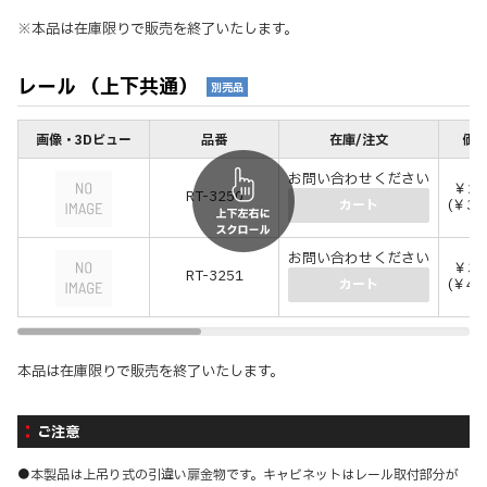
※本品は在庫限りで販売を終了いたします。
レール （上下共通）
別売品
画像・3Dビュー
品番
在庫/注文
価格
お問い合わせください
￥27
RT-3250
(￥30
カート
お問い合わせください
￥38
RT-3251
(￥42
カート
本品は在庫限りで販売を終了いたします。
ご注意
●本製品は上吊り式の引違い扉金物です。キャビネットはレール取付部分が