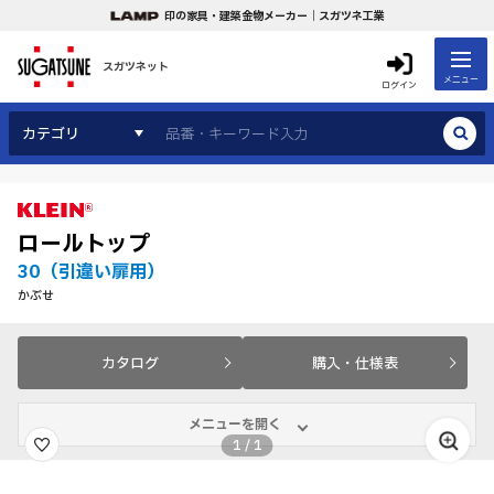
印の家具・建築金物メーカー｜スガツネ工業
スガツネット
メニュー
ログイン
カテゴリ
ロールトップ
30（引違い扉用）
かぶせ
カタログ
購入・仕様表
メニューを開く
1
/
1