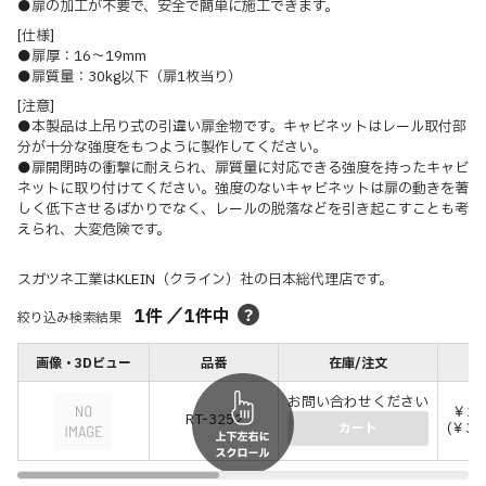
●扉の加工が不要で、安全で簡単に施工できます。
[仕様]
●扉厚：16～19mm
●扉質量：30kg以下（扉1枚当り）
[注意]
●本製品は上吊り式の引違い扉金物です。キャビネットはレール取付部
分が十分な強度をもつように製作してください。
●扉開閉時の衝撃に耐えられ、扉質量に対応できる強度を持ったキャビ
ネットに取り付けてください。強度のないキャビネットは扉の動きを著
しく低下させるばかりでなく、レールの脱落などを引き起こすことも考
えられ、大変危険です。
スガツネ工業はKLEIN（クライン）社の日本総代理店です。
1
件
／
1
件中
絞り込み検索結果
画像・3Dビュー
品番
在庫/注文
価
お問い合わせください
￥29
RT-3252
(￥32
カート