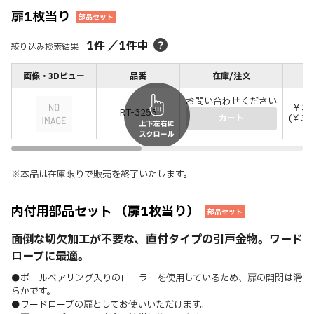
扉1枚当り
部品セット
1
件
／
1
件中
絞り込み検索結果
画像・3Dビュー
品番
在庫/注文
価
お問い合わせください
￥33
RT-3253
(￥37
カート
※本品は在庫限りで販売を終了いたします。
内付用部品セット （扉1枚当り）
部品セット
面倒な切欠加工が不要な、直付タイプの引戸金物。ワード
ローブに最適。
●ボールベアリング入りのローラーを使用しているため、扉の開閉は滑
らかです。
●ワードローブの扉としてお使いいただけます。