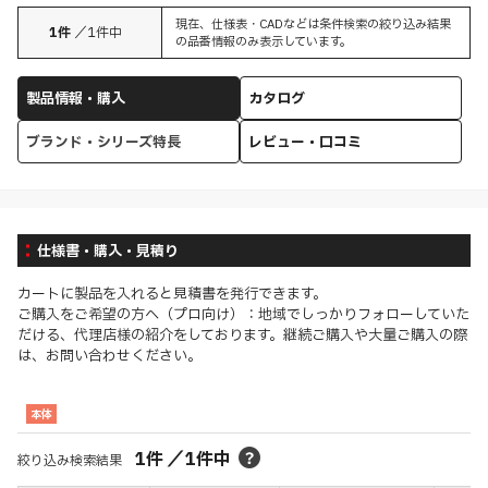
現在、仕様表・CADなどは条件検索の絞り込み結果
1
件
／
1
件中
の品番情報のみ表示しています。
製品情報・購入
カタログ
ブランド・シリーズ特長
レビュー・口コミ
仕様書・購入・見積り
カートに製品を入れると見積書を発行できます。
ご購入をご希望の方へ（プロ向け）：地域でしっかりフォローしていた
だける、代理店様の紹介をしております。継続ご購入や大量ご購入の際
は、お問い合わせください。
本体
1
件
／
1
件中
絞り込み検索結果