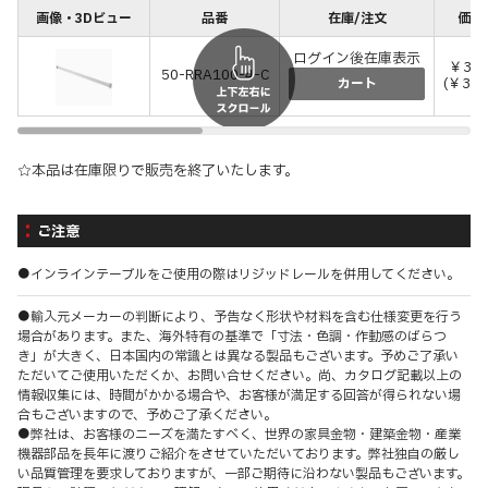
画像・3Dビュー
品番
在庫/注文
価格
ログイン後在庫表示
￥33,
50-RRA100-4-C
(￥37,
カート
☆本品は在庫限りで販売を終了いたします。
ご注意
●インラインテーブルをご使用の際はリジッドレールを併用してください。
●輸入元メーカーの判断により、予告なく形状や材料を含む仕様変更を行う
場合があります。また、海外特有の基準で「寸法・色調・作動感のばらつ
き」が大きく、日本国内の常識とは異なる製品もございます。予めご了承い
ただいてご使用いただくか、お問い合せください。尚、カタログ記載以上の
情報収集には、時間がかかる場合や、お客様が満足する回答が得られない場
合もございますので、予めご了承ください。
●弊社は、お客様のニーズを満たすべく、世界の家具金物・建築金物・産業
機器部品を長年に渡りご紹介をさせていただいております。弊社独自の厳し
い品質管理を要求しておりますが、一部ご期待に沿わない製品もございます。