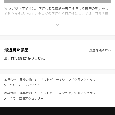
※ スガツネ工業では、正確な製品情報を表示するよう最善の努力をし
ておりますが、WEBカタログの正確性や有用性については、何ら法律
上の保証を行うものではなく、法的な義務や責任を負うものではありま
せん。
※ スガツネ工業は、WEBカタログの情報を予告なく変更（価格及び仕
様・寸法・色など）し、またはWEBカタログの運営を中断または中止
させて頂くことがあります。あらかじめご了承ください。
※ CADデータを含む本WEBサイトに掲載されている全ての情報は、弊
社製品の使用ご検討、又は販売促進目的の利用に限ります。
最近見た製品
履歴を残さない
※ 本WEBサイト製品情報のご利用にあたっては、WEBサイト利用規
約、プライバシーポリシー、製品情報ガイドをご確認いただき、内容の
最近見た製品がありません。
すべてにご同意いただいた上で各サービスをご利用ください。ご利用い
ただく場合、各サービスの注意事項や規約にご同意、承諾いただいたも
のとします。
家具金物・建築金物
>
ベルトパーティション／空間アクセサリー
>
ベルトパーティション
家具金物・建築金物
>
ベルトパーティション／空間アクセサリー
>
全て（空間アクセサリー）