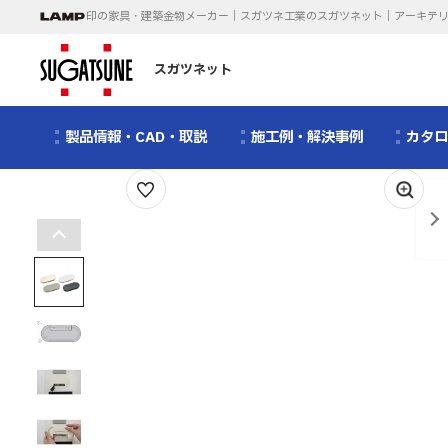
印の家具・建築金物メーカー｜スガツネ工業のスガツネット｜アーキテ
スガツネット
製品情報・CAD・取説
施工例・解決事例
カタ
1
/
12