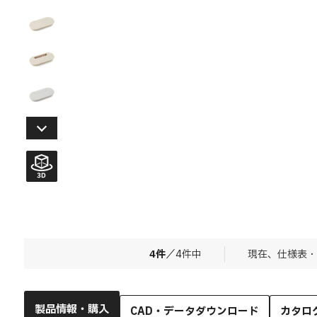
4
件
／
4
件中
現在、仕様表・
製品情報・購入
CAD・データダウンロード
カタロ