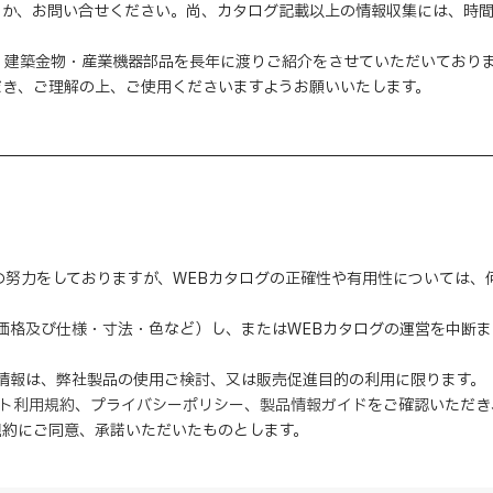
くか、お問い合せください。尚、カタログ記載以上の情報収集には、時
・建築金物・産業機器部品を長年に渡りご紹介をさせていただいており
だき、ご理解の上、ご使用くださいますようお願いいたします。
の努力をしておりますが、WEBカタログの正確性や有用性については
（価格及び仕様・寸法・色など）し、またはWEBカタログの運営を中断
の情報は、弊社製品の使用ご検討、又は販売促進目的の利用に限ります。
イト利用規約
、
プライバシーポリシー
、
製品情報ガイド
をご確認いただき
規約にご同意、
承諾
いただいたものとします。