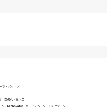
ーツ・パッキン）
孔・空気孔・投入口）
>
Kiinnovator（キーイノベーター）向けデータ