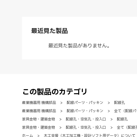
最近見た製品
最近見た製品がありません。
この製品のカテゴリ
産業機器用 機構部品
>
配線パーツ・パッキン
>
配線孔
産業機器用 機構部品
>
配線パーツ・パッキン
>
全て（配線パ
家具金物・建築金物
>
配線孔・空気孔・投入口
>
配線孔
家具金物・建築金物
>
配線孔・空気孔・投入口
>
全て（配線
ホーム
>
木工支援（木工加工機・設計ソフト用データ）について