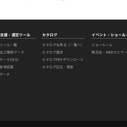
計支援・選定ツール
カタログ
イベント・ショール
ツール一覧
カタログを見る（一覧へ）
ショールーム
加工機用データ
カタログ請求
展示会・WEBセミナ
データ(IES)
カタログPDFダウンロード
参考図面
カタログ訂正・更新
Mデータ