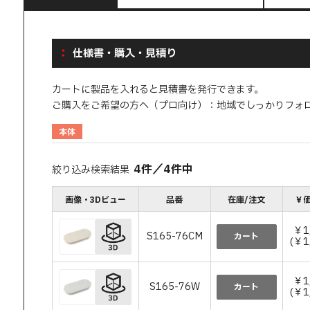
仕様書・購入・見積り
カートに製品を入れると見積書を発行できます。
ご購入をご希望の方へ（プロ向け）：地域でしっかりフォ
本体
4
件
／
4
件中
絞り込み検索結果
画像・3Dビュー
品番
在庫/注文
￥価
￥1
S165-76CM
カート
(￥1
￥1
S165-76W
カート
(￥1