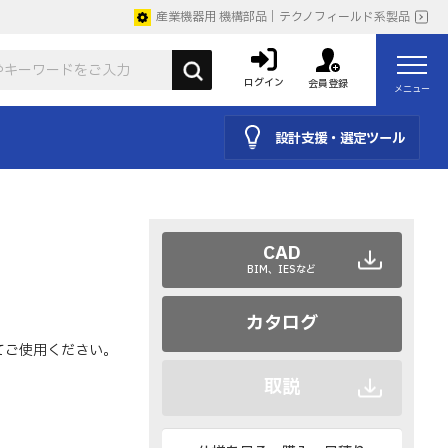
産業機器用 機構部品｜テクノフィールド系製品
ログイン
会員登録
メニュー
設計支援・選定ツール
CAD
BIM、IESなど
カタログ
てご使用ください。
取説