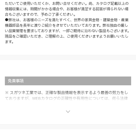
ただいてご使用いただくか、お問い合せください。尚、カタログ記載以上の
情報収集には、時間がかかる場合や、お客様が満足する回答が得られない場
合もございますので、予めご了承ください。
●弊社は、お客様のニーズを満たすべく、世界の家具金物・建築金物・産業
機器部品を長年に渡りご紹介をさせていただいております。弊社独自の厳し
い品質管理を要求しておりますが、一部ご期待に沿わない製品もございます。
現品をご確認いただき、ご理解の上、ご使用くださいますようお願いいたし
ます。
免責事項
※ スガツネ工業では、正確な製品情報を表示するよう最善の努力をし
ておりますが、WEBカタログの正確性や有用性については、何ら法律
上の保証を行うものではなく、法的な義務や責任を負うものではありま
せん。
※ スガツネ工業は、WEBカタログの情報を予告なく変更（価格及び仕
様・寸法・色など）し、またはWEBカタログの運営を中断または中止
させて頂くことがあります。あらかじめご了承ください。
※ CADデータを含む本WEBサイトに掲載されている全ての情報は、弊