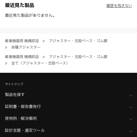
社製品の使用ご検討、又は販売促進目的の利用に限ります。
最近見た製品
履歴を残さない
※ 本WEBサイト製品情報のご利用にあたっては、WEBサイト利用規
約、プライバシーポリシー、製品情報ガイドをご確認いただき、内容の
最近見た製品がありません。
すべてにご同意いただいた上で各サービスをご利用ください。ご利用い
ただく場合、各サービスの注意事項や規約にご同意、承諾いただいたも
のとします。
産業機器用 機構部品
>
アジャスター・五股ベース・ゴム脚
>
各種アジャスター
産業機器用 機構部品
>
アジャスター・五股ベース・ゴム脚
>
全て（アジャスター・五股ベース）
サイトマップ
製品を探す
証明書・報告書発行
使用例・解決事例
設計支援・選定ツール