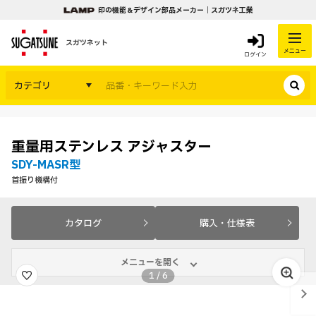
印の機能＆デザイン部品メーカー｜スガツネ工業
スガツネット
メニュー
ログイン
カテゴリ
重量用ステンレス アジャスター
SDY-MASR型
首振り機構付
カタログ
購入・仕様表
メニューを開く
1
/
6