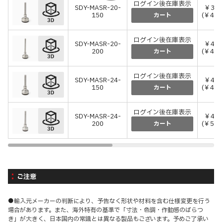
ログイン後在庫表示
SDY-MASR-20-
￥37,
150
(￥41,
カート
ログイン後在庫表示
SDY-MASR-20-
￥42,
200
(￥46,
カート
ログイン後在庫表示
SDY-MASR-24-
￥42,
150
(￥46,
カート
ログイン後在庫表示
SDY-MASR-24-
￥47,
200
(￥52,
カート
ご注意
●輸入元メーカーの判断により、予告なく形状や材料を含む仕様変更を行う
場合があります。また、海外特有の基準で「寸法・色調・作動感のばらつ
き」が大きく、日本国内の常識とは異なる製品もございます。予めご了承い