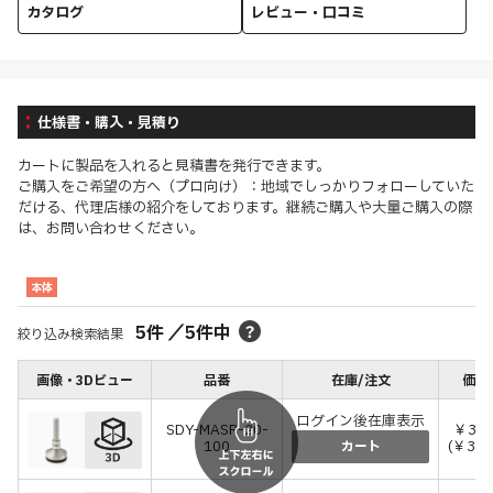
カタログ
レビュー・口コミ
仕様書・購入・見積り
カートに製品を入れると見積書を発行できます。
ご購入をご希望の方へ（プロ向け）：地域でしっかりフォローしていた
だける、代理店様の紹介をしております。継続ご購入や大量ご購入の際
は、お問い合わせください。
本体
5
件
／
5
件中
絞り込み検索結果
画像・3Dビュー
品番
在庫/注文
価格
ログイン後在庫表示
SDY-MASR-20-
￥33,
100
(￥36,
カート