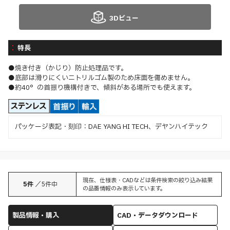
3Dビュー
特長
●焼き付き（かじり）防止処理品です。
●底部は滑りにくいニトリルゴム製のため床面を傷めません。
●約40°の首振り機構付きで、傾斜がある場所でも使えます。
パッケージ表記・刻印：DAE YANG HI TECH、デヤンハイテック
現在、仕様表・CADなどは条件検索の絞り込み結果
5
件
／
5
件中
の品番情報のみ表示しています。
製品情報・購入
CAD・データダウンロード