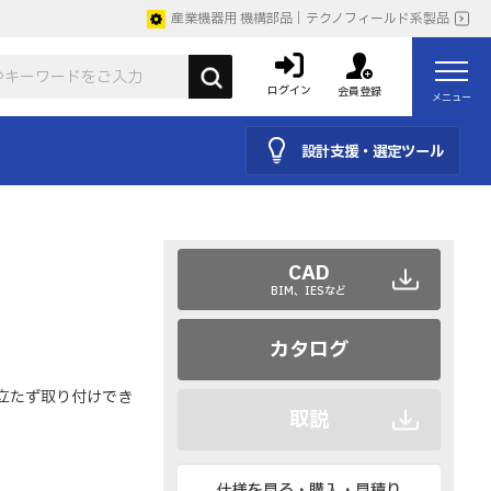
産業機器用 機構部品｜テクノフィールド系製品
ログイン
会員登録
メニュー
設計支援・選定ツール
CAD
BIM、IESなど
カタログ
目立たず取り付けでき
取説
仕様を見る・購入・見積り