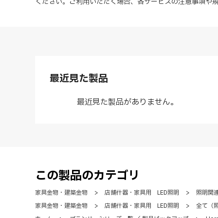
ください。ご利用いただく場合、各サービスの注意事項や
最近見た製品
最近見た製品がありません。
この製品のカテゴリ
家具金物・建築金物
>
店舗什器・家具用 LED照明
>
照明関
家具金物・建築金物
>
店舗什器・家具用 LED照明
>
全て（