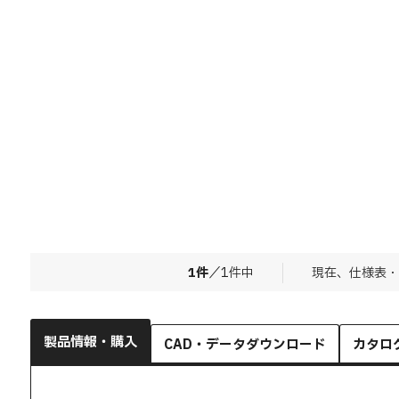
1
件
／
1
件中
現在、仕様表・
製品情報・購入
CAD・データダウンロード
カタロ