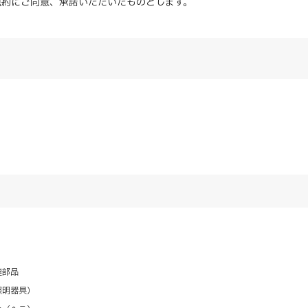
規約にご同意、
承諾
いただいたものとします。
連部品
照明器具）