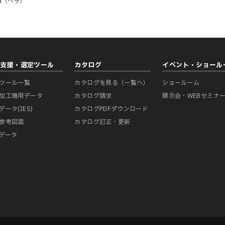
ra（ヘラ）
計支援・選定ツール
カタログ
イベント・ショール
ツール一覧
カタログを見る（一覧へ）
ショールーム
加工機用データ
カタログ請求
展示会・WEBセミナ
データ(IES)
カタログPDFダウンロード
参考図面
カタログ訂正・更新
Mデータ