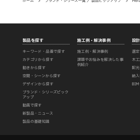
ホーム
>
ブランド・シリーズ一覧 ／ 製品ピックアップ
>
He
製品を探す
施工例・解決事例
設
キーワード・品番で探す
施工例・解決事例
選定
カテゴリから探す
課題やお悩みを解決した事
木工
例紹介
動きから探す
配光
空間・シーンから探す
納入
デザインから探す
BI
ブランド・シリーズピック
アップ
動画で探す
新製品・ニュース
製品の基礎知識