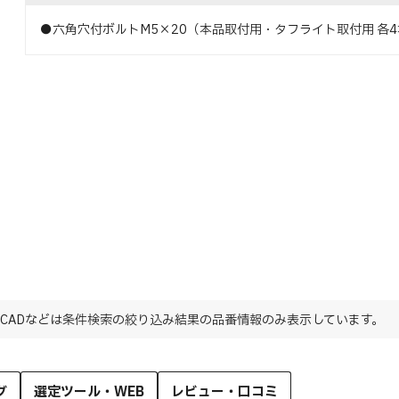
●六角穴付ボルトM5×20（本品取付用・タフライト取付用 各4
CADなどは条件検索の絞り込み結果の品番情報のみ表示しています。
グ
選定ツール・WEB
レビュー・口コミ