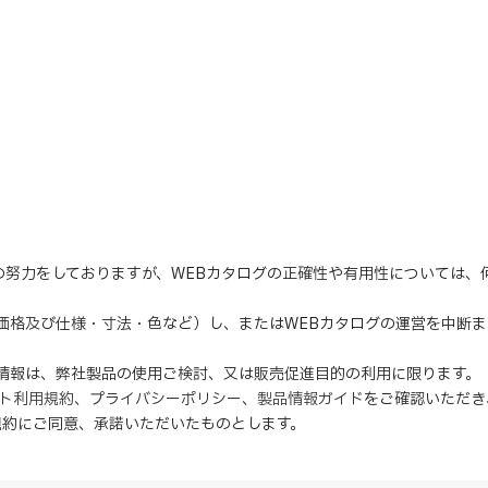
の努力をしておりますが、WEBカタログの正確性や有用性については
（価格及び仕様・寸法・色など）し、またはWEBカタログの運営を中断
の情報は、弊社製品の使用ご検討、又は販売促進目的の利用に限ります。
イト利用規約
、
プライバシーポリシー
、
製品情報ガイド
をご確認いただき
規約にご同意、
承諾
いただいたものとします。