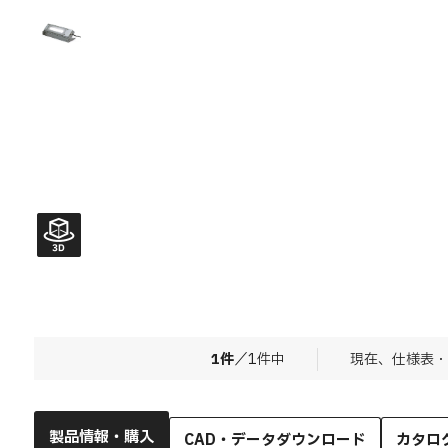
1
件
／
1
件中
現在、仕様表・
製品情報・購入
CAD・データダウンロード
カタロ