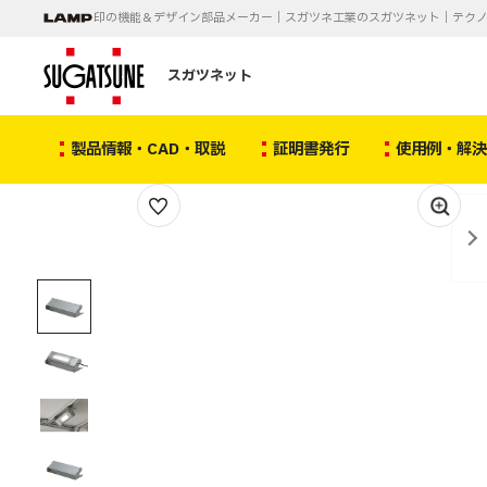
印の機能＆デザイン部品メーカー｜スガツネ工業のスガツネット｜テク
スガツネット
製品情報・CAD・取説
証明書発行
使用例・解
1
/
5