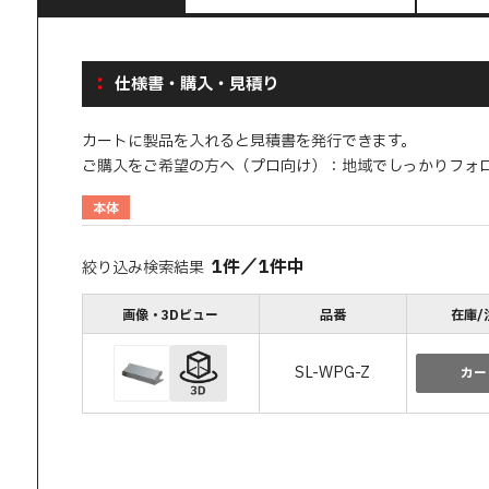
仕様書・購入・見積り
カートに製品を入れると見積書を発行できます。
ご購入をご希望の方へ（プロ向け）：地域でしっかりフォ
本体
1
件
／
1
件中
絞り込み検索結果
画像・3Dビュー
品番
在庫/
SL-WPG-Z
カー