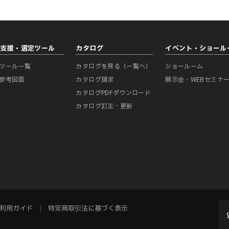
計支援・選定ツール
カタログ
イベント・ショール
ツール一覧
カタログを見る（一覧へ）
ショールーム
参考図面
カタログ請求
展示会・WEBセミナ
カタログPDFダウンロード
カタログ訂正・更新
利用ガイド
特定商取引法に基づく表示