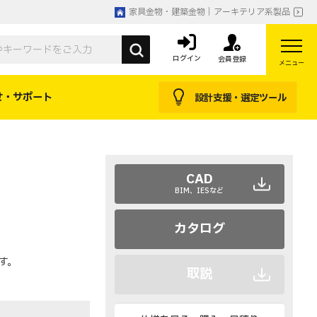
家具金物・建築金物｜アーキテリア系製品
ログイン
会員登録
メニュー
せ・サポート
設計支援・選定ツール
CAD
BIM、IESなど
カタログ
す。
取説