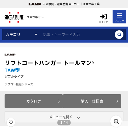
印の家具・建築金物メーカー｜スガツネ工業
スガツネット
メニュー
ログイン
カテゴリ
リフトコートハンガー トールマン®
TAW型
ダブルタイプ
ラプコン搭載シリーズ
カタログ
購入・仕様表
メニューを開く
1
/
4