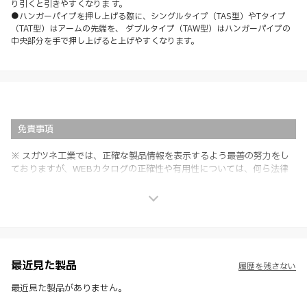
り引くと引きやすくなりま す。
●ハンガーパイプを押し上げる際に、シングルタイプ（TAS型）やTタイプ
（TAT型）はアームの先端を、 ダブルタイプ（TAW型）はハンガーパイプの
中央部分を手で押し上げると上げやすくなります。
免責事項
※ スガツネ工業では、正確な製品情報を表示するよう最善の努力をし
ておりますが、WEBカタログの正確性や有用性については、何ら法律
上の保証を行うものではなく、法的な義務や責任を負うものではありま
せん。
※ スガツネ工業は、WEBカタログの情報を予告なく変更（価格及び仕
様・寸法・色など）し、またはWEBカタログの運営を中断または中止
させて頂くことがあります。あらかじめご了承ください。
※ CADデータを含む本WEBサイトに掲載されている全ての情報は、弊
社製品の使用ご検討、又は販売促進目的の利用に限ります。
最近見た製品
履歴を残さない
※ 本WEBサイト製品情報のご利用にあたっては、WEBサイト利用規
約、プライバシーポリシー、製品情報ガイドをご確認いただき、内容の
最近見た製品がありません。
すべてにご同意いただいた上で各サービスをご利用ください。ご利用い