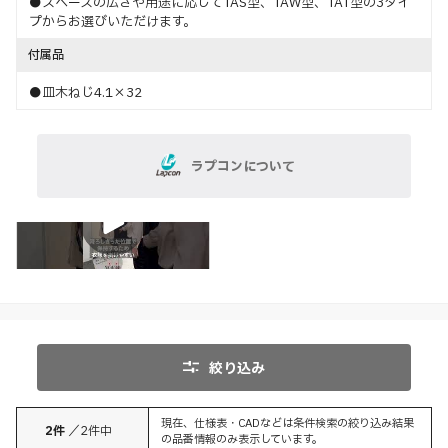
●スペースの広さや用途に応じてTAS型、TAW型、TAT型の3タイ
プからお選びいただけます。
付属品
●皿木ねじ4.1×32
ラプコンについて
特長
絞り込み
現在、仕様表・CADなどは条件検索の絞り込み結果
2
件
／
2
件中
の品番情報のみ表示しています。