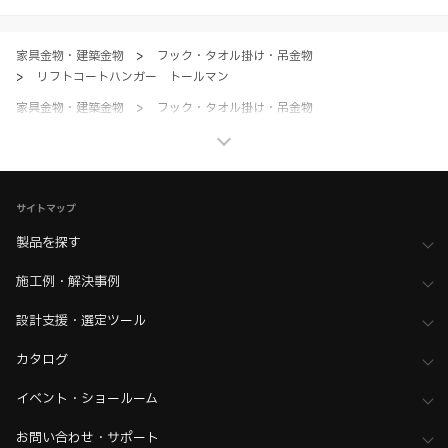
ただく場合、各サービスの注意事項や規約にご同意、承諾いただいたも
のとします。
家具金物・建築金物
>
フック・タオル掛け・吊金物
>
リフトコートハンガー トールマン
家具金物・建築金物
>
フック・タオル掛け・吊金物
>
全て（フック・吊金物）
ホーム
>
ブランド・シリーズ一覧 ／ 製品ピックアップ
>
ラプコン搭載製品（Lapcon）
サイトマップ
製品を探す
施工例・解決事例
設計支援・選定ツール
カタログ
イベント・ショールーム
お問い合わせ・サポート