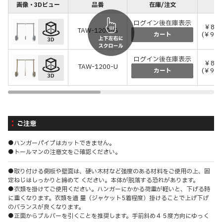
画像・3Dビュー
品番
在庫/注文
価
ログイン後在庫表示
￥82,
TAW-1200-G
(￥90
カート
ログイン後在庫表示
￥82,
TAW-1200-U
(￥90
カート
ご注意
●ハンガーパイプはカットできません。
●トールマンの注意文をご確認ください。
●取り付ける側板や壁面は、硬い木材など強度のある材料をご使用の上、固
定ねじはしっかりと締めて ください。本体が脱落する恐れがあります。
●衣類を掛けてご使用ください。ハンガーにかかる荷重が軽いと、下げる時
に重くなります。衣類を適 量（ジャケット5着程度）掛けることで上げ下げ
のバランスが良くなります。
●正面からプルバーを引くことを推奨します。手前斜め４５度方向にゆっく