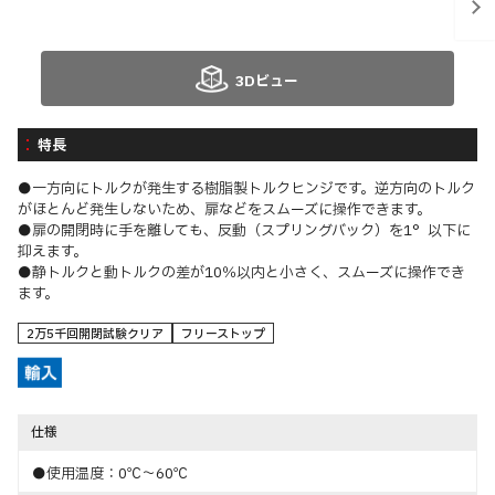
3Dビュー
特長
●一方向にトルクが発生する樹脂製トルクヒンジです。逆方向のトルク
がほとんど発生しないため、扉などをスムーズに操作できます。
●扉の開閉時に手を離しても、反動（スプリングバック）を1°以下に
抑えます。
●静トルクと動トルクの差が10％以内と小さく、スムーズに操作でき
ます。
2万5千回開閉試験クリア
フリーストップ
仕様
●使用温度：0℃～60℃