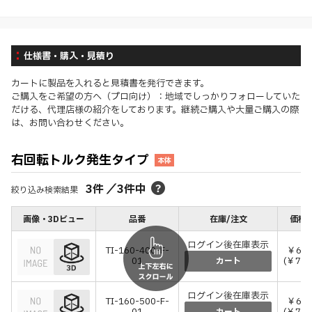
仕様書・購入・見積り
カートに製品を入れると見積書を発行できます。
ご購入をご希望の方へ（プロ向け）：地域でしっかりフォローしていた
だける、代理店様の紹介をしております。継続ご購入や大量ご購入の際
は、お問い合わせください。
右回転トルク発生タイプ
本体
3
件
／
3
件中
絞り込み検索結果
画像・3Dビュー
品番
在庫/注文
価格(
ログイン後在庫表示
TI-160-400-F-
￥6,8
01
(￥7,4
カート
ログイン後在庫表示
TI-160-500-F-
￥6,8