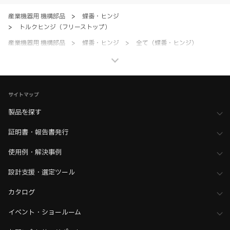
のとします。
産業機器用 機構部品
>
蝶番・ヒンジ
>
トルクヒンジ（フリーストップ）
産業機器用 機構部品
>
蝶番・ヒンジ
>
全て（蝶番・ヒンジ）
ホーム
>
ブランド・シリーズ一覧 ／ 製品ピックアップ
>
REELL（リール）
サイトマップ
製品を探す
証明書・報告書発行
使用例・解決事例
設計支援・選定ツール
カタログ
イベント・ショールーム