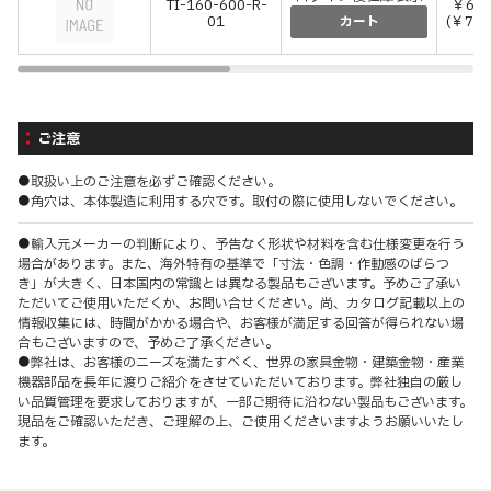
TI-160-600-R-
￥6,8
01
(￥7,4
カート
ご注意
●取扱い上のご注意を必ずご確認ください。
●角穴は、本体製造に利用する穴です。取付の際に使用しないでください。
●輸入元メーカーの判断により、予告なく形状や材料を含む仕様変更を行う
場合があります。また、海外特有の基準で「寸法・色調・作動感のばらつ
き」が大きく、日本国内の常識とは異なる製品もございます。予めご了承い
ただいてご使用いただくか、お問い合せください。尚、カタログ記載以上の
情報収集には、時間がかかる場合や、お客様が満足する回答が得られない場
合もございますので、予めご了承ください。
●弊社は、お客様のニーズを満たすべく、世界の家具金物・建築金物・産業
機器部品を長年に渡りご紹介をさせていただいております。弊社独自の厳し
い品質管理を要求しておりますが、一部ご期待に沿わない製品もございます。
現品をご確認いただき、ご理解の上、ご使用くださいますようお願いいたし
ます。