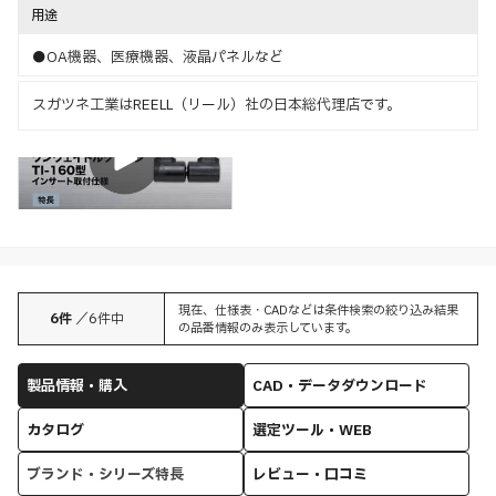
用途
●OA機器、医療機器、液晶パネルなど
スガツネ工業はREELL（リール）社の日本総代理店です。
特長
現在、仕様表・CADなどは条件検索の絞り込み結果
6
件
／
6
件中
の品番情報のみ表示しています。
製品情報・購入
CAD・データダウンロード
カタログ
選定ツール・WEB
ブランド・シリーズ特長
レビュー・口コミ