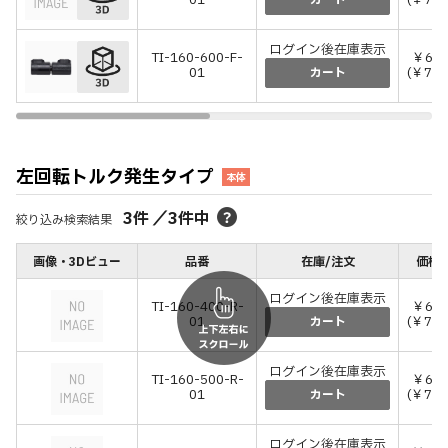
01
(￥7,4
カート
ログイン後在庫表示
TI-160-600-F-
￥6,8
01
(￥7,4
カート
左回転トルク発生タイプ
本体
3
件
／
3
件中
絞り込み検索結果
画像・3Dビュー
品番
在庫/注文
価格(
ログイン後在庫表示
TI-160-400-R-
￥6,8
01
(￥7,4
カート
ログイン後在庫表示
TI-160-500-R-
￥6,8
01
(￥7,4
カート
ログイン後在庫表示