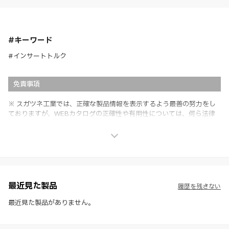
#キーワード
#インサートトルク
免責事項
※ スガツネ工業では、正確な製品情報を表示するよう最善の努力をし
ておりますが、WEBカタログの正確性や有用性については、何ら法律
上の保証を行うものではなく、法的な義務や責任を負うものではありま
せん。
※ スガツネ工業は、WEBカタログの情報を予告なく変更（価格及び仕
様・寸法・色など）し、またはWEBカタログの運営を中断または中止
させて頂くことがあります。あらかじめご了承ください。
※ CADデータを含む本WEBサイトに掲載されている全ての情報は、弊
社製品の使用ご検討、又は販売促進目的の利用に限ります。
最近見た製品
履歴を残さない
※ 本WEBサイト製品情報のご利用にあたっては、WEBサイト利用規
約、プライバシーポリシー、製品情報ガイドをご確認いただき、内容の
最近見た製品がありません。
すべてにご同意いただいた上で各サービスをご利用ください。ご利用い
ただく場合、各サービスの注意事項や規約にご同意、承諾いただいたも