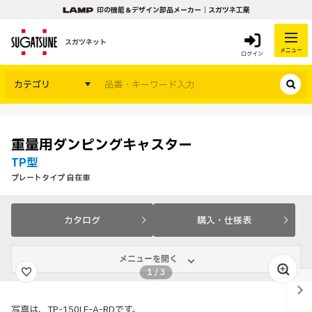
印の機能＆デザイン部品メーカー｜スガツネ工業
スガツネット
メニュー
ログイン
カテゴリ
重量用ダンピングキャスター
TP型
プレートタイプ 自在車
カタログ
購入・仕様表
メニューを開く
1
/
3
写真は、TP-150LF-A-RDです。