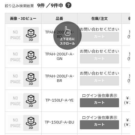
9
件
／
9
件中
絞り込み検索結果
画像・3Dビュー
品番
在庫/注文
価格
お問い合わせください
TPAH-200LF-A-
別
RD
(別
カート
お問い合わせください
TPAH-200LF-A-
別
GN
(別
カート
お問い合わせください
TPAH-200LF-A-
別
BR
(別
カート
ログイン後在庫表示
￥32
TP-150LF-A-YE
(￥35
カート
ログイン後在庫表示
￥32
TP-150LF-A-BU
(￥35
カート