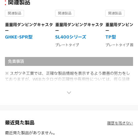
関連製品
関連製品
関連製品
関連製品
重量用ダンピングキャスタ
重量用ダンピングキャスタ
重量用ダンピング
ー
ー
ー
GHKE-SPR型
SL400シリーズ
TP型
プレートタイプ
プレートタイプ 固定
免責事項
※ スガツネ工業では、正確な製品情報を表示するよう最善の努力をし
ておりますが、WEBカタログの正確性や有用性については、何ら法律
上の保証を行うものではなく、法的な義務や責任を負うものではありま
せん。
※ スガツネ工業は、WEBカタログの情報を予告なく変更（価格及び仕
様・寸法・色など）し、またはWEBカタログの運営を中断または中止
させて頂くことがあります。あらかじめご了承ください。
※ CADデータを含む本WEBサイトに掲載されている全ての情報は、弊
社製品の使用ご検討、又は販売促進目的の利用に限ります。
最近見た製品
履歴を残さない
※ 本WEBサイト製品情報のご利用にあたっては、WEBサイト利用規
約、プライバシーポリシー、製品情報ガイドをご確認いただき、内容の
最近見た製品がありません。