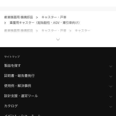
すべてにご同意いただいた上で各サービスをご利用ください。ご利用い
ただく場合、各サービスの注意事項や規約にご同意、承諾いただいたも
のとします。
産業機器用 機構部品
>
キャスター・戸車
>
重量用キャスター（超始動性・AGV・牽引車向け）
産業機器用 機構部品
>
キャスター・戸車
>
キャスター
産業機器用 機構部品
>
キャスター・戸車
>
全て（キャスター）
サイトマップ
製品を探す
証明書・報告書発行
使用例・解決事例
設計支援・選定ツール
カタログ