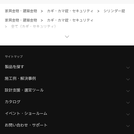
のとします。
家具金物・建築金物
>
カギ・カマ錠・セキュリティ
>
シリンダー錠
家具金物・建築金物
>
カギ・カマ錠・セキュリティ
>
全て（カギ・セキュリティ）
ホーム
>
木工支援（木工加工機・設計ソフト用データ）について
>
daros（ダロス）向けデータ
ホーム
>
木工支援（木工加工機・設計ソフト用データ）について
サイトマップ
>
Kiinnovator（キーイノベーター）向けデータ
製品を探す
施工例・解決事例
設計支援・選定ツール
カタログ
イベント・ショールーム
お問い合わせ・サポート