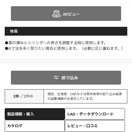
3Dビュー
特長
●扉の厚みとシリンダーの長さを調整する時に使用します。
●B寸法を多く取りたい場合に使用します。（必要に応じ重ねます。）
絞り込み
現在、仕様表・CADなどは条件検索の絞り込み結果
2
件
／
2
件中
の品番情報のみ表示しています。
製品情報・購入
CAD・データダウンロード
カタログ
レビュー・口コミ