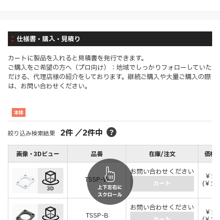
仕様書・購入・見積り
カートに製品を入れると見積書を発行できます。
ご購入をご希望の方へ（プロ向け）：地域でしっかりフォローしていた
だける、代理店様の紹介をしております。継続ご購入や大量ご購入の際
は、お問い合わせください。
本体
2
件
／
2
件中
絞り込み検索結果
画像・3Dビュー
品番
在庫/注文
価格(
お問い合わせください
￥11
TSSP-W
(￥12
カート
お問い合わせください
￥11
TSSP-B
(￥12
カート