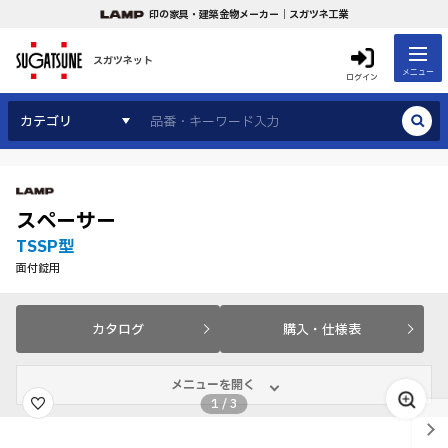
印の家具・建築金物メーカー｜スガツネ工業
スガツネット
メニュー
ログイン
カテゴリ
スペーサー
TSSP型
面付錠用
カタログ
購入・仕様表
メニューを開く
1
/
3