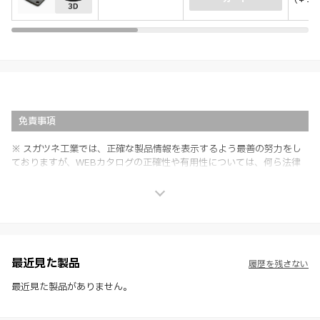
免責事項
※ スガツネ工業では、正確な製品情報を表示するよう最善の努力をし
ておりますが、WEBカタログの正確性や有用性については、何ら法律
上の保証を行うものではなく、法的な義務や責任を負うものではありま
せん。
※ スガツネ工業は、WEBカタログの情報を予告なく変更（価格及び仕
様・寸法・色など）し、またはWEBカタログの運営を中断または中止
させて頂くことがあります。あらかじめご了承ください。
※ CADデータを含む本WEBサイトに掲載されている全ての情報は、弊
社製品の使用ご検討、又は販売促進目的の利用に限ります。
最近見た製品
履歴を残さない
※ 本WEBサイト製品情報のご利用にあたっては、WEBサイト利用規
約、プライバシーポリシー、製品情報ガイドをご確認いただき、内容の
最近見た製品がありません。
すべてにご同意いただいた上で各サービスをご利用ください。ご利用い
ただく場合、各サービスの注意事項や規約にご同意、承諾いただいたも