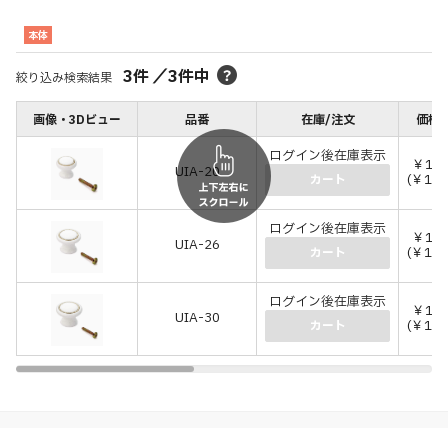
本体
3
件
／
3
件中
絞り込み検索結果
画像・3Dビュー
品番
在庫/注文
価格(
ログイン後在庫表示
￥1,0
UIA-20
(￥1,1
カート
ログイン後在庫表示
￥1,0
UIA-26
(￥1,1
カート
ログイン後在庫表示
￥1,2
UIA-30
(￥1,3
カート