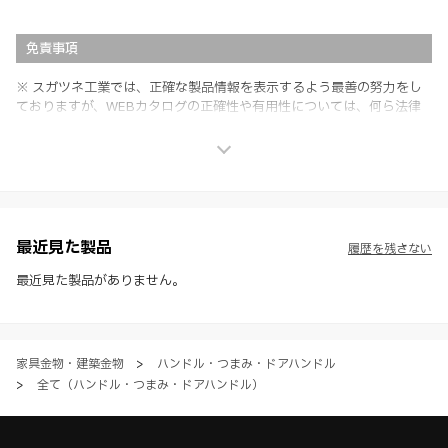
免責事項
※ スガツネ工業では、正確な製品情報を表示するよう最善の努力をし
ておりますが、WEBカタログの正確性や有用性については、何ら法律
上の保証を行うものではなく、法的な義務や責任を負うものではありま
せん。
※ スガツネ工業は、WEBカタログの情報を予告なく変更（価格及び仕
様・寸法・色など）し、またはWEBカタログの運営を中断または中止
させて頂くことがあります。あらかじめご了承ください。
※ CADデータを含む本WEBサイトに掲載されている全ての情報は、弊
社製品の使用ご検討、又は販売促進目的の利用に限ります。
最近見た製品
履歴を残さない
※ 本WEBサイト製品情報のご利用にあたっては、WEBサイト利用規
約、プライバシーポリシー、製品情報ガイドをご確認いただき、内容の
最近見た製品がありません。
すべてにご同意いただいた上で各サービスをご利用ください。ご利用い
ただく場合、各サービスの注意事項や規約にご同意、承諾いただいたも
のとします。
家具金物・建築金物
>
ハンドル・つまみ・ドアハンドル
>
全て（ハンドル・つまみ・ドアハンドル）