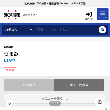
印の家具・建築金物メーカー｜スガツネ工業
スガツネット
メニュー
ログイン
カテゴリ
つまみ
UIA型
中止品
カタログ
購入・仕様表
メニューを開く
1
/
4