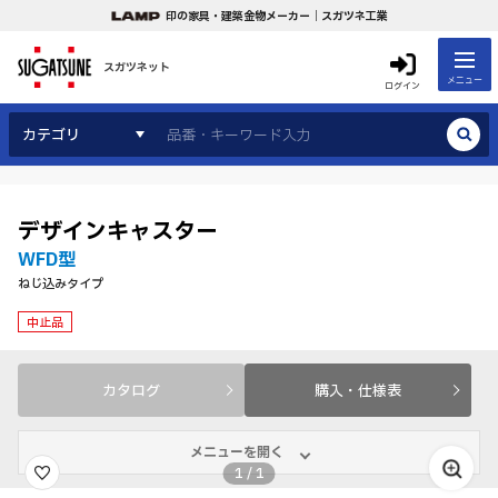
印の家具・建築金物メーカー｜スガツネ工業
スガツネット
メニュー
ログイン
カテゴリ
デザインキャスター
WFD型
ねじ込みタイプ
中止品
カタログ
購入・仕様表
メニューを開く
1
/
1