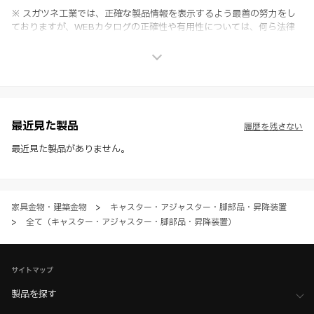
※ スガツネ工業では、正確な製品情報を表示するよう最善の努力をし
ておりますが、WEBカタログの正確性や有用性については、何ら法律
上の保証を行うものではなく、法的な義務や責任を負うものではありま
せん。
※ スガツネ工業は、WEBカタログの情報を予告なく変更（価格及び仕
様・寸法・色など）し、またはWEBカタログの運営を中断または中止
させて頂くことがあります。あらかじめご了承ください。
※ CADデータを含む本WEBサイトに掲載されている全ての情報は、弊
社製品の使用ご検討、又は販売促進目的の利用に限ります。
最近見た製品
履歴を残さない
※ 本WEBサイト製品情報のご利用にあたっては、WEBサイト利用規
約、プライバシーポリシー、製品情報ガイドをご確認いただき、内容の
最近見た製品がありません。
すべてにご同意いただいた上で各サービスをご利用ください。ご利用い
ただく場合、各サービスの注意事項や規約にご同意、承諾いただいたも
のとします。
家具金物・建築金物
>
キャスター・アジャスター・脚部品・昇降装置
>
全て（キャスター・アジャスター・脚部品・昇降装置）
サイトマップ
製品を探す