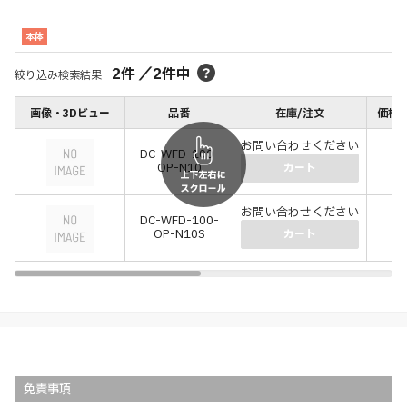
本体
2
件
／
2
件中
絞り込み検索結果
画像・3Dビュー
品番
在庫/注文
価格(
お問い合わせください
DC-WFD-100-
OP-N10
(－
カート
お問い合わせください
DC-WFD-100-
OP-N10S
(－
カート
免責事項