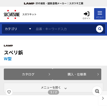
印の家具・建築金物メーカー｜スガツネ工業
スガツネット
メニュー
ログイン
カテゴリ
スベリ鋲
W型
カタログ
購入・仕様表
メニューを開く
1
/
2