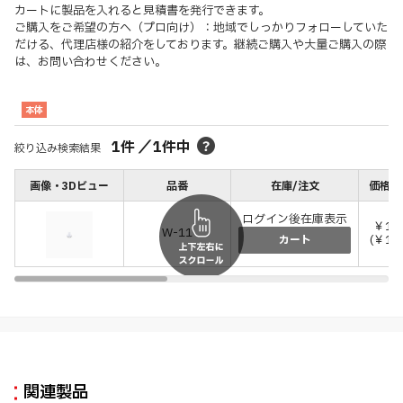
カートに製品を入れると見積書を発行できます。
ご購入をご希望の方へ（プロ向け）：地域でしっかりフォローしていた
だける、代理店様の紹介をしております。継続ご購入や大量ご購入の際
は、お問い合わせください。
本体
1
件
／
1
件中
絞り込み検索結果
画像・3Dビュー
品番
在庫/注文
価格(税
ログイン後在庫表示
￥12
W-11
(￥13
カート
関連製品