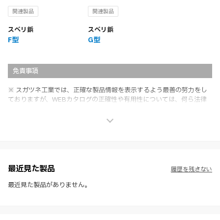
関連製品
関連製品
スベリ鋲
スベリ鋲
F型
G型
免責事項
※ スガツネ工業では、正確な製品情報を表示するよう最善の努力をし
ておりますが、WEBカタログの正確性や有用性については、何ら法律
上の保証を行うものではなく、法的な義務や責任を負うものではありま
せん。
※ スガツネ工業は、WEBカタログの情報を予告なく変更（価格及び仕
様・寸法・色など）し、またはWEBカタログの運営を中断または中止
させて頂くことがあります。あらかじめご了承ください。
※ CADデータを含む本WEBサイトに掲載されている全ての情報は、弊
社製品の使用ご検討、又は販売促進目的の利用に限ります。
最近見た製品
履歴を残さない
※ 本WEBサイト製品情報のご利用にあたっては、WEBサイト利用規
約、プライバシーポリシー、製品情報ガイドをご確認いただき、内容の
最近見た製品がありません。
すべてにご同意いただいた上で各サービスをご利用ください。ご利用い
ただく場合、各サービスの注意事項や規約にご同意、承諾いただいたも
のとします。