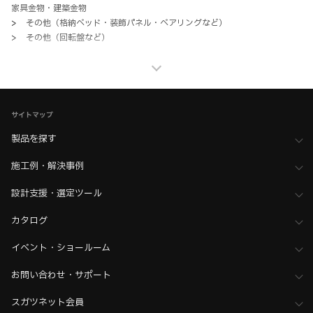
家具金物・建築金物
>
その他（格納ベッド・装飾パネル・ベアリングなど）
>
その他（回転盤など）
家具金物・建築金物
>
その他（格納ベッド・装飾パネル・ベアリングなど）
>
全て（格納ベッド・手すり・汎用品）
サイトマップ
製品を探す
施工例・解決事例
設計支援・選定ツール
カタログ
イベント・ショールーム
お問い合わせ・サポート
スガツネット会員