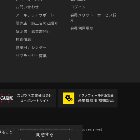
ー
お問い合わせ
ログイン
アーキテリアサポート
会員メリット・サービス紹
介
販売店・施工店のご紹介
会員利用規約
証明書・報告書発行
技術情報
営業日カレンダー
サプライヤー募集
スガツネ工業株式会社
テクノフィールド系製品
産業機器用 機構部品
コーポレートサイト
yright
SUGATSUNE KOGYO CO.,LTD. All rights reserved
©
すること
同意する