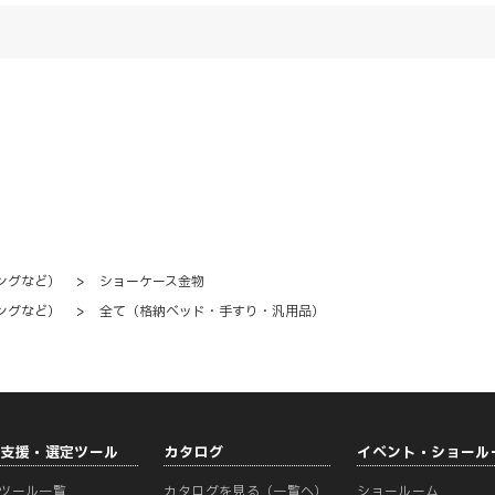
ングなど）
>
ショーケース金物
ングなど）
>
全て（格納ベッド・手すり・汎用品）
計支援・選定ツール
カタログ
イベント・ショール
ツール一覧
カタログを見る（一覧へ）
ショールーム