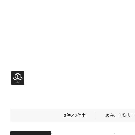
2
件
／
2
件中
現在、仕様表・