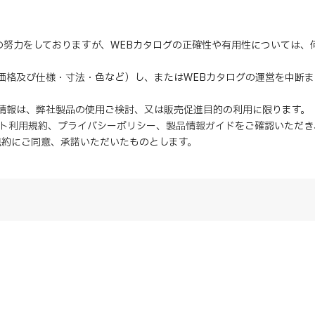
の努力をしておりますが、WEBカタログの正確性や有用性については
（価格及び仕様・寸法・色など）し、またはWEBカタログの運営を中断
の情報は、弊社製品の使用ご検討、又は販売促進目的の利用に限ります。
イト利用規約
、
プライバシーポリシー
、
製品情報ガイド
をご確認いただき
規約にご同意、
承諾
いただいたものとします。