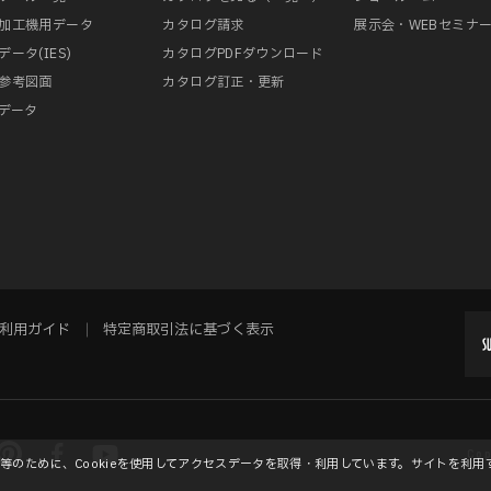
加工機用データ
カタログ請求
展示会・WEBセミナ
データ(IES)
カタログPDFダウンロード
参考図面
カタログ訂正・更新
Mデータ
利用ガイド
特定商取引法に基づく表示
Cop
のために、Cookieを使用してアクセスデータを取得・利用しています。サイトを利用