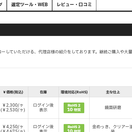
グ
選定ツール・WEB
レビュー・口コミ
ローしていただける、代理店様の紹介をしております。継続ご購入や大
￥価格(税込)
在庫
環境対応(RoHS)
主な仕上
￥2,300/ヶ
ログイン後
鏡面研磨
(￥2,530/ヶ)
表示
￥4,250/ヶ
ログイン後
金めっき、クリアー
(￥4,675/ヶ)
表示
装