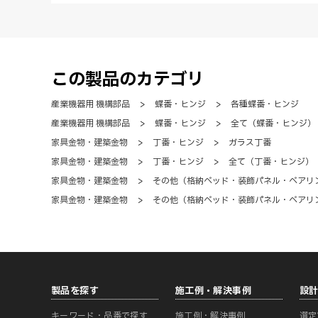
この製品のカテゴリ
産業機器用 機構部品
>
蝶番・ヒンジ
>
各種蝶番・ヒンジ
産業機器用 機構部品
>
蝶番・ヒンジ
>
全て（蝶番・ヒンジ）
家具金物・建築金物
>
丁番・ヒンジ
>
ガラス丁番
家具金物・建築金物
>
丁番・ヒンジ
>
全て（丁番・ヒンジ）
家具金物・建築金物
>
その他（格納ベッド・装飾パネル・ベアリ
家具金物・建築金物
>
その他（格納ベッド・装飾パネル・ベアリ
製品を探す
施工例・解決事例
設
キーワード・品番で探す
施工例・解決事例
選定