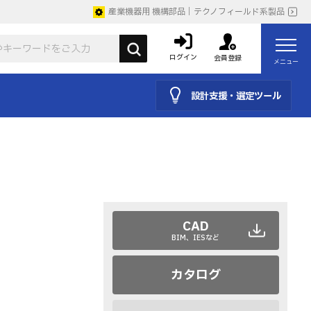
産業機器用 機構部品｜テクノフィールド系製品
ログイン
会員登録
メニュー
設計支援・選定ツール
CAD
BIM、IESなど
カタログ