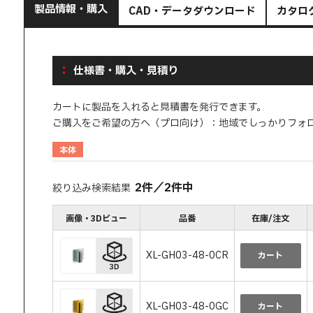
製品情報・購入
CAD・データダウンロード
カタロ
仕様書・購入・見積り
カートに製品を入れると見積書を発行できます。
ご購入をご希望の方へ（プロ向け）：地域でしっかりフォ
本体
2
件
／
2
件中
絞り込み検索結果
画像・3Dビュー
品番
在庫/注文
XL-GH03-48-0CR
カート
XL-GH03-48-0GC
カート