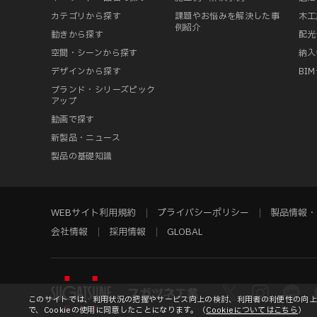
カテゴリから探す
課題やお悩みを解決した事
木工
例紹介
動きから探す
配光
空間・シーンから探す
納入
デザインから探す
BI
ブランド・シリーズピック
アップ
動画で探す
新製品・ニュース
製品の基礎知識
WEBサイト利用規約
プライバシーポリシー
製品情報・
会社情報
採用情報
GLOBAL
このサイトでは、利用状況の把握やサービス向上の検討、利用者の利便性の向上等
で、Cookieの使用に同意したことになります。（
Cookieについてはこちら
）