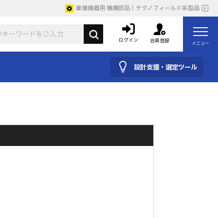
産業機器用 機構部品｜テクノフィールド系製品
ログイン
会員登録
メニュー
設計支援・選定ツール
。