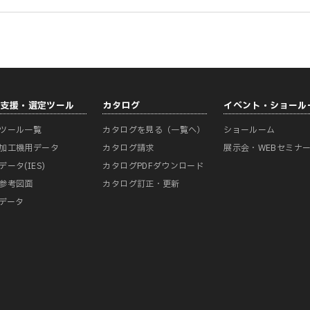
計支援・選定ツール
カタログ
イベント・ショール
ツール一覧
カタログを見る（一覧へ）
ショールーム
加工機用データ
カタログ請求
展示会・WEBセミナ
データ(IES)
カタログPDFダウンロード
参考図面
カタログ訂正・更新
Mデータ