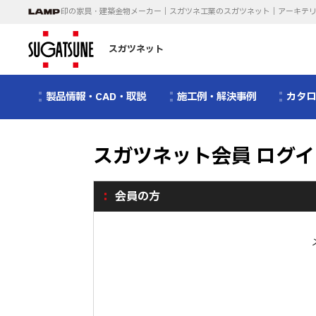
印の家具・建築金物メーカー｜スガツネ工業のスガツネット｜アーキテ
スガツネット
製品情報・CAD・取説
施工例・解決事例
カタ
スガツネット会員 ログイ
会員の方