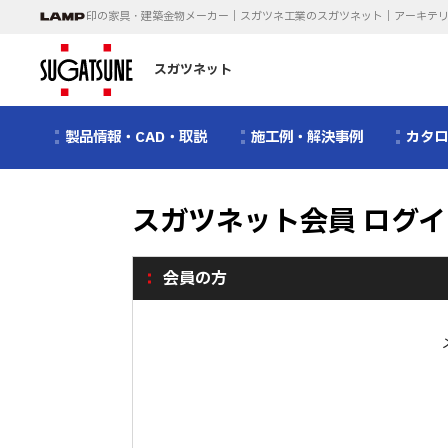
印の家具・建築金物メーカー｜スガツネ工業のスガツネット｜アーキテ
スガツネット
製品情報・CAD・取説
施工例・解決事例
カタ
スガツネット会員 ログイ
会員の方