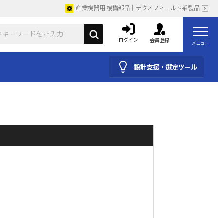
産業機器用 機構部品｜テクノフィールド系製品
ログイン
会員登録
メニュー
設計支援・選定ツール
。