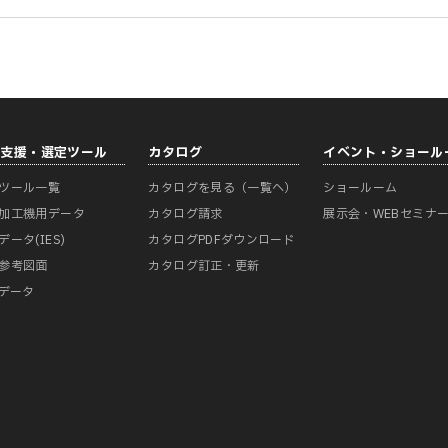
計支援・選定ツール
カタログ
イベント・ショール
ツール一覧
カタログを見る（一覧へ）
ショールーム
加工機用データ
カタログ請求
展示会・WEBセミナ
データ(IES)
カタログPDFダウンロード
参考図面
カタログ訂正・更新
Mデータ