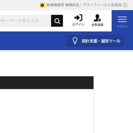
産業機器用 機構部品｜テクノフィールド系製品
ログイン
会員登録
メニュー
設計支援・選定ツール
。