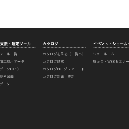
計支援・選定ツール
カタログ
イベント・ショール
ツール一覧
カタログを見る（一覧へ）
ショールーム
加工機用データ
カタログ請求
展示会・WEBセミナ
データ(IES)
カタログPDFダウンロード
参考図面
カタログ訂正・更新
Mデータ