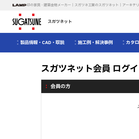
印の家具・建築金物メーカー｜スガツネ工業のスガツネット｜アーキテ
スガツネット
製品情報・CAD・取説
施工例・解決事例
カタ
スガツネット会員 ログイ
会員の方