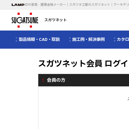
印の家具・建築金物メーカー｜スガツネ工業のスガツネット｜アーキテ
スガツネット
製品情報・CAD・取説
施工例・解決事例
カタ
スガツネット会員 ログイ
会員の方