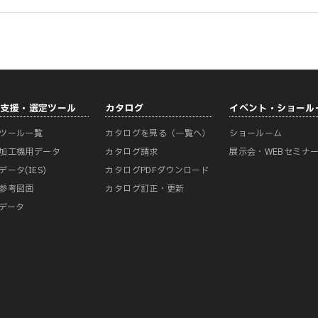
計支援・選定ツール
カタログ
イベント・ショール
ツール一覧
カタログを見る（一覧へ）
ショールーム
加工機用データ
カタログ請求
展示会・WEBセミナ
データ(IES)
カタログPDFダウンロード
参考図面
カタログ訂正・更新
Mデータ