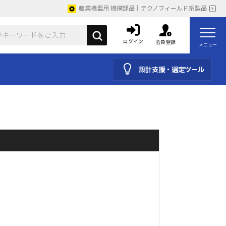
産業機器用 機構部品｜テクノフィールド系製品
ログイン
会員登録
メニュー
設計支援・選定ツール
。