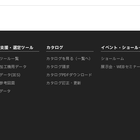
計支援・選定ツール
カタログ
イベント・ショール
ツール一覧
カタログを見る（一覧へ）
ショールーム
加工機用データ
カタログ請求
展示会・WEBセミナ
データ(IES)
カタログPDFダウンロード
参考図面
カタログ訂正・更新
Mデータ