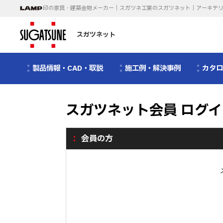
印の家具・建築金物メーカー｜スガツネ工業のスガツネット｜アーキテ
スガツネット
製品情報・CAD・取説
施工例・解決事例
カタ
スガツネット会員 ログイ
会員の方