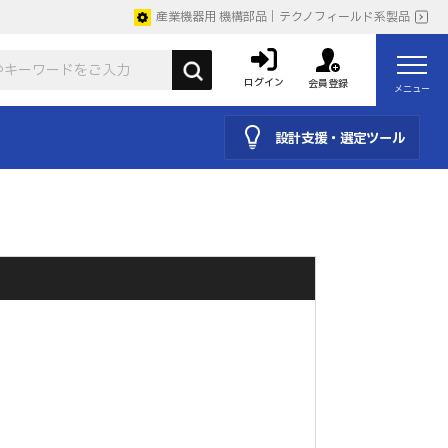
産業機器用 機構部品｜テクノフィールド系製品
ログイン
会員登録
メニュー
設計支援・選定ツール
。