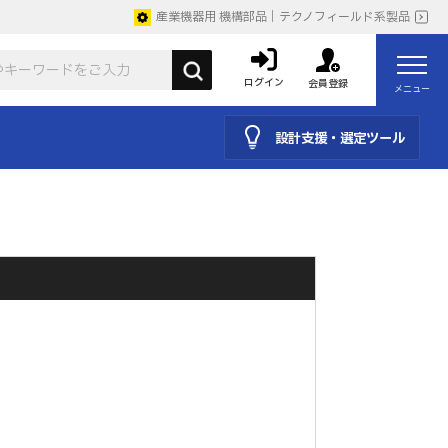
産業機器用 機構部品｜テクノフィールド系製品
ログイン
会員登録
メニュー
設計支援・選定ツール
。