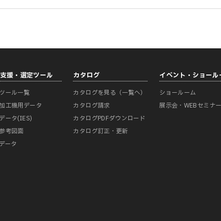
計支援・選定ツール
カタログ
イベント・ショール
ツール一覧
カタログを見る（一覧へ）
ショールーム
加工機用データ
カタログ請求
展示会・WEBセミナ
データ(IES)
カタログPDFダウンロード
参考図面
カタログ訂正・更新
Mデータ