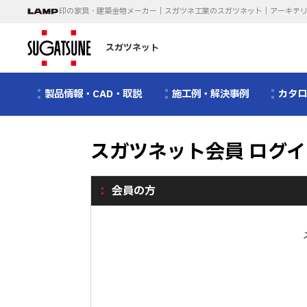
印の家具・建築金物メーカー｜スガツネ工業のスガツネット｜アーキテ
スガツネット
製品情報・CAD・取説
施工例・解決事例
カタ
スガツネット会員 ログイ
会員の方