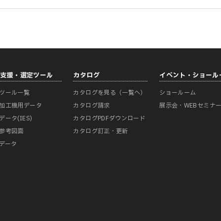
計支援・選定ツール
カタログ
イベント・ショール
ツール一覧
カタログを見る（一覧へ）
ショールーム
加工機用データ
カタログ請求
展示会・WEBセミナ
データ(IES)
カタログPDFダウンロード
参考図面
カタログ訂正・更新
Mデータ