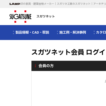
印の家具・建築金物メーカー｜スガツネ工業のスガツネット｜アーキテ
スガツネット
製品情報・CAD・取説
施工例・解決事例
カタ
スガツネット会員 ログイ
会員の方