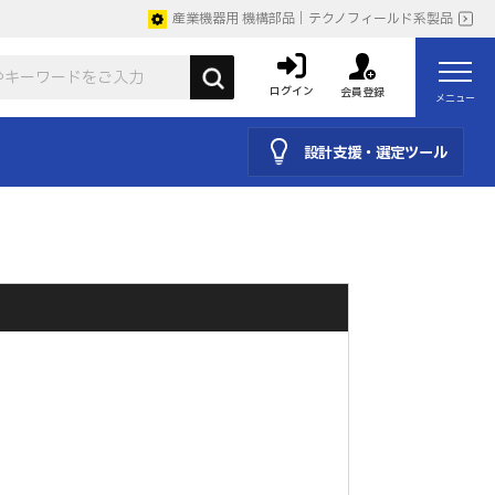
産業機器用 機構部品｜テクノフィールド系製品
ログイン
会員登録
メニュー
設計支援・選定ツール
。