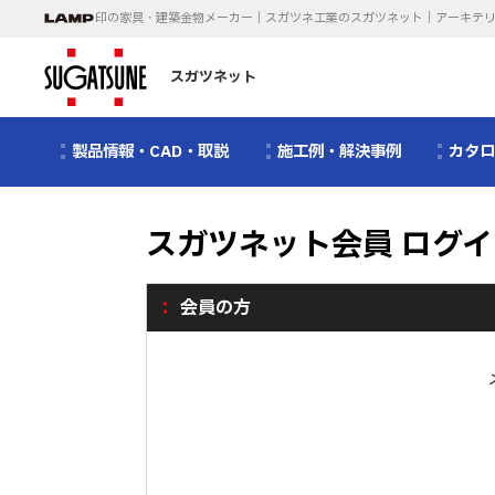
印の家具・建築金物メーカー｜スガツネ工業のスガツネット｜アーキテ
スガツネット
製品情報・CAD・取説
施工例・解決事例
カタ
スガツネット会員 ログイ
会員の方