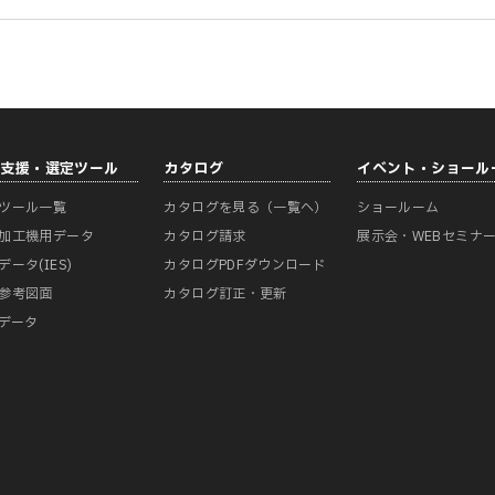
計支援・選定ツール
カタログ
イベント・ショール
ツール一覧
カタログを見る（一覧へ）
ショールーム
加工機用データ
カタログ請求
展示会・WEBセミナ
データ(IES)
カタログPDFダウンロード
参考図面
カタログ訂正・更新
Mデータ