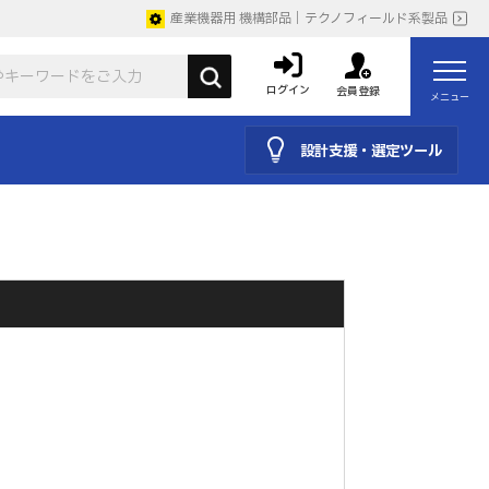
産業機器用 機構部品｜テクノフィールド系製品
ログイン
会員登録
メニュー
設計支援・選定ツール
。