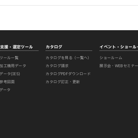
計支援・選定ツール
カタログ
イベント・ショール
ツール一覧
カタログを見る（一覧へ）
ショールーム
加工機用データ
カタログ請求
展示会・WEBセミナ
データ(IES)
カタログPDFダウンロード
参考図面
カタログ訂正・更新
Mデータ