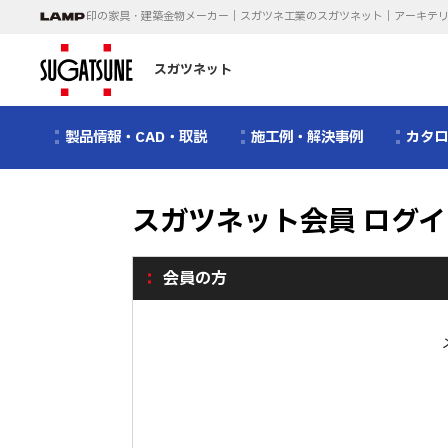
印の家具・建築金物メーカー｜スガツネ工業のスガツネット｜アーキテ
スガツネット
製品情報・CAD・取説
施工例・解決事例
カタ
スガツネット会員 ログイ
会員の方