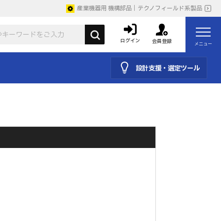
産業機器用 機構部品｜テクノフィールド系製品
ログイン
会員登録
メニュー
設計支援・選定ツール
。