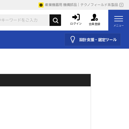
産業機器用 機構部品｜テクノフィールド系製品
ログイン
会員登録
メニュー
設計支援・選定ツール
。