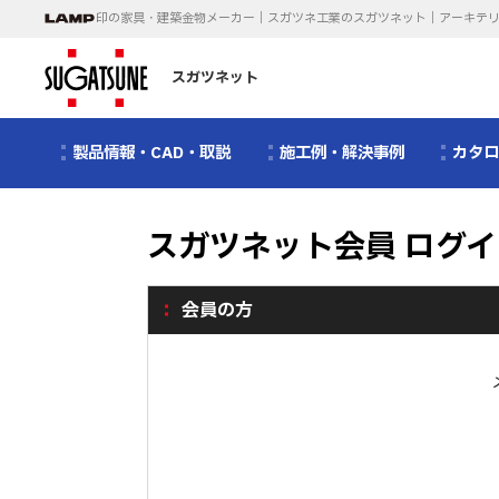
印の家具・建築金物メーカー｜スガツネ工業のスガツネット｜アーキテ
スガツネット
製品情報・CAD・取説
施工例・解決事例
カタ
スガツネット会員 ログイ
会員の方