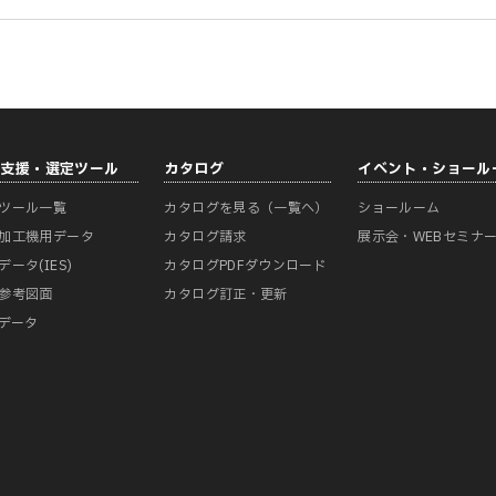
計支援・選定ツール
カタログ
イベント・ショール
ツール一覧
カタログを見る（一覧へ）
ショールーム
加工機用データ
カタログ請求
展示会・WEBセミナ
データ(IES)
カタログPDFダウンロード
参考図面
カタログ訂正・更新
Mデータ