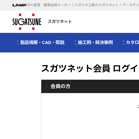
印の家具・建築金物メーカー｜スガツネ工業のスガツネット｜アーキテ
スガツネット
製品情報・CAD・取説
施工例・解決事例
カタ
スガツネット会員 ログイ
会員の方