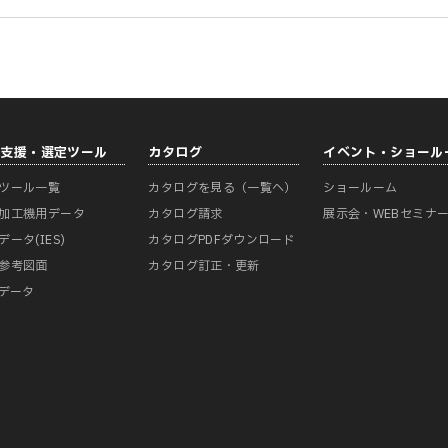
計支援・選定ツール
カタログ
イベント・ショール
ツール一覧
カタログを見る（一覧へ）
ショールーム
加工機用データ
カタログ請求
展示会・WEBセミナ
データ(IES)
カタログPDFダウンロード
参考図面
カタログ訂正・更新
Mデータ