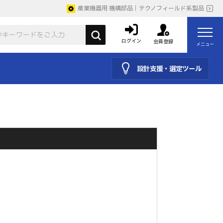
産業機器用 機構部品｜テクノフィールド系製品
ログイン
会員登録
メニュー
設計支援・選定ツール
。