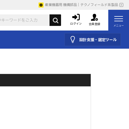
産業機器用 機構部品｜テクノフィールド系製品
ログイン
会員登録
メニュー
設計支援・選定ツール
。