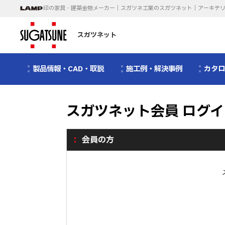
印の家具・建築金物メーカー｜スガツネ工業のスガツネット｜アーキテ
スガツネット
製品情報・CAD・取説
施工例・解決事例
カタ
スガツネット会員 ログイ
会員の方