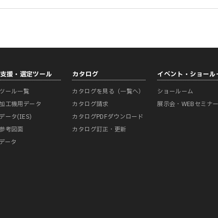
計支援・選定ツール
カタログ
イベント・ショール
ツール一覧
カタログを見る（一覧へ）
ショールーム
加工機用データ
カタログ請求
展示会・WEBセミナ
データ(IES)
カタログPDFダウンロード
参考図面
カタログ訂正・更新
Mデータ