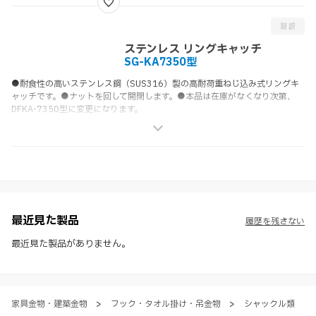
ステンレス リングキャッチ
SG-KA7350型
●耐食性の高いステンレス鋼（SUS316）製の高耐荷重ねじ込み式リングキ
ャッチです。●ナットを回して開閉します。●本品は在庫がなくなり次第、
DFKA-7350型に変更になります。
最近見た製品
履歴を残さない
最近見た製品がありません。
家具金物・建築金物
>
フック・タオル掛け・吊金物
>
シャックル類