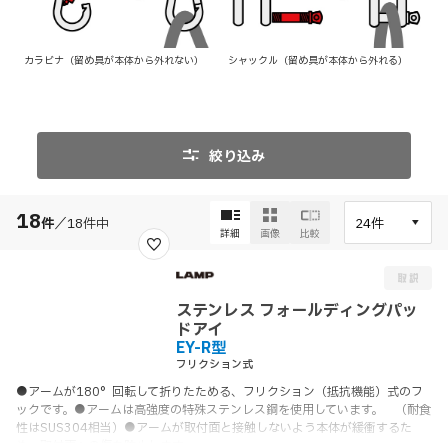
カラビナ（留め具が本体から外れない）
シャックル（留め具が本体から外れる）
絞り込み
18
件
／
18
件中
詳細
画像
比較
ステンレス フォールディングパッ
ドアイ
EY-R型
フリクション式
●アームが180°回転して折りたためる、フリクション（抵抗機能）式のフ
ックです。●アームは高強度の特殊ステンレス鋼を使用しています。 （耐食
性はSUS304相当）●アームが取付面と接触しないよう本体が緩衝するた
め、取付面への傷を防止します。