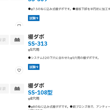
●φ7.5のねじ込み式棚ダボです。●棚板下部を半円状に加工
棚ダボ
SS-313
φ5穴用
●システム32の下穴に合わせたφ5穴用の棚ダボです。
棚ダボ
SS-108型
φ8穴用
●φ8のねじ込み式棚ダボです。●銅ブロンズ色で、アンティ