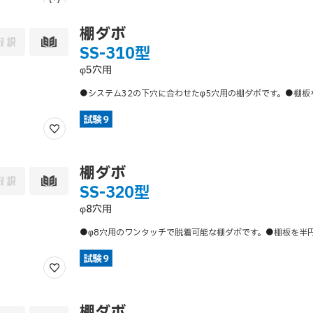
棚ダボ
SS-310型
φ5穴用
●システム32の下穴に合わせたφ5穴用の棚ダボです。●棚
棚ダボ
SS-320型
φ8穴用
●φ8穴用のワンタッチで脱着可能な棚ダボです。●棚板を半
棚ダボ