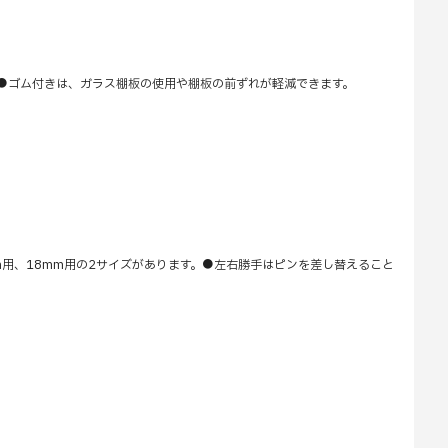
。●ゴム付きは、ガラス棚板の使用や棚板の前ずれが軽減できます。
m用、18mm用の2サイズがあります。●左右勝手はピンを差し替えること
。