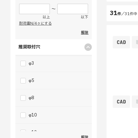
～
31
件
／
31
件中
以上
以下
耐荷重N/4ヶにする
解除
推奨取付穴
φ3
φ5
φ8
φ10
φ12
解除