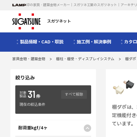
印の家具・建築金物メーカー｜スガツネ工業のスガツネット｜アーキテ
スガツネット
製品情報・CAD・取説
施工例・解決事例
カタ
家具金物・建築金物
>
棚柱・棚受・ディスプレイシステム
>
棚ダボ
絞り込み
31
対象
すべて解除
件
製品
現在の絞込条件
棚ダボは、
定機能付き
ています。
耐荷重kgf/4ヶ