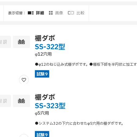
詳細
画像
比較
表示切替：
棚ダボ
SS-322型
φ12穴用
●φ12のねじ込み式棚ダボです。●棚板下部を半円状に加工
棚ダボ
SS-323型
φ5穴用
●システム32の下穴に合わせたφ5穴用の棚ダボです。