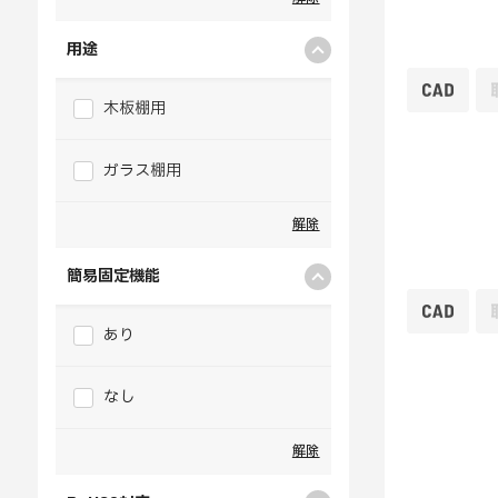
用途
木板棚用
ガラス棚用
解除
簡易固定機能
あり
なし
解除