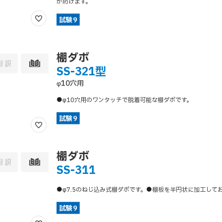
が防げます。
棚ダボ
SS-321型
φ10穴用
●φ10穴用のワンタッチで脱着可能な棚ダボです。
棚ダボ
SS-311
●φ7.5のねじ込み式棚ダボです。●棚板を半円状に加工して