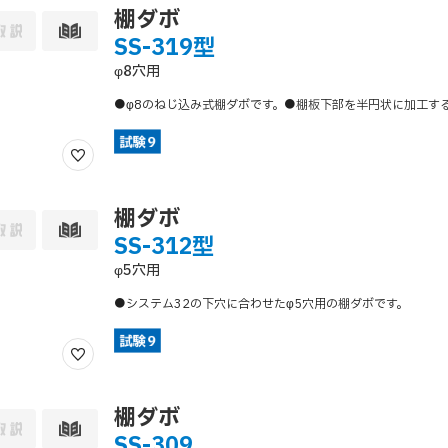
棚ダボ
SS-319型
φ8穴用
●φ8のねじ込み式棚ダボです。●棚板下部を半円状に加工す
棚ダボ
SS-312型
φ5穴用
●システム32の下穴に合わせたφ5穴用の棚ダボです。
棚ダボ
SS-309