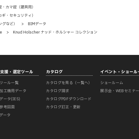
錠・カマ錠（建具用）
カギ・セキュリティ）
ングなど）
>
BIMデータ
ne
>
Knud Holscher ナッド・ホルシャー コレクション
計支援・選定ツール
カタログ
イベント・ショール
ツール一覧
カタログを見る（一覧へ）
ショールーム
加工機用データ
カタログ請求
展示会・WEBセミナ
データ(IES)
カタログPDFダウンロード
参考図面
カタログ訂正・更新
Mデータ