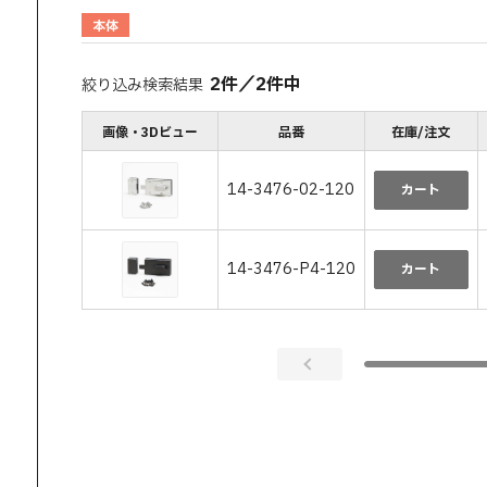
本体
2
件
／
2
件中
絞り込み検索結果
画像・3Dビュー
品番
在庫/注文
14-3476-02-120
カート
14-3476-P4-120
カート