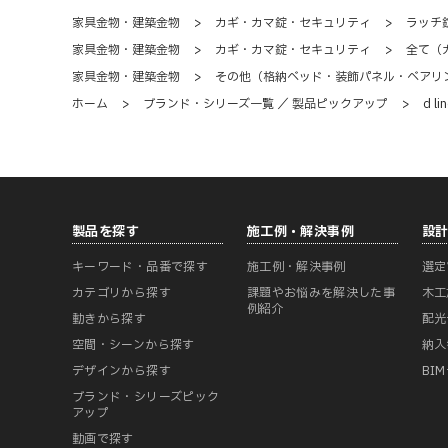
家具金物・建築金物
>
カギ・カマ錠・セキュリティ
>
ラッチ
家具金物・建築金物
>
カギ・カマ錠・セキュリティ
>
全て（
家具金物・建築金物
>
その他（格納ベッド・装飾パネル・ベアリ
ホーム
>
ブランド・シリーズ一覧 ／ 製品ピックアップ
>
d li
製品を探す
施工例・解決事例
設
キーワード・品番で探す
施工例・解決事例
選定
カテゴリから探す
課題やお悩みを解決した事
木工
例紹介
動きから探す
配光
空間・シーンから探す
納入
デザインから探す
BI
ブランド・シリーズピック
アップ
動画で探す