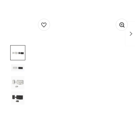
1
/
4