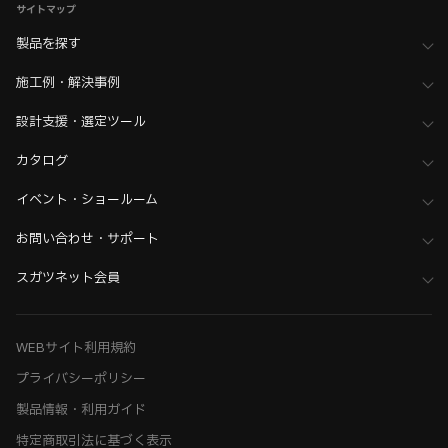
サイトマップ
ホーム
>
ブランド・シリーズ一覧 ／ 製品ピックアップ
>
d line
>
Knud Holscher ナッド・ホルシャー コレクション
製品を探す
施工例・解決事例
設計支援・選定ツール
カタログ
イベント・ショールーム
お問い合わせ・サポート
スガツネット会員
WEBサイト利用規約
プライバシーポリシー
製品情報・利用ガイド
特定商取引法に基づく表示