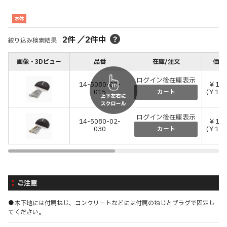
本体
2
件
／
2
件中
絞り込み検索結果
画像・3Dビュー
品番
在庫/注文
価格
ログイン後在庫表示
14-5080-02-
￥14,
015
(￥16,
カート
ログイン後在庫表示
14-5080-02-
￥17,
030
(￥19,
カート
ご注意
●木下地には付属ねじ、コンクリートなどには付属のねじとプラグで固定し
てください。