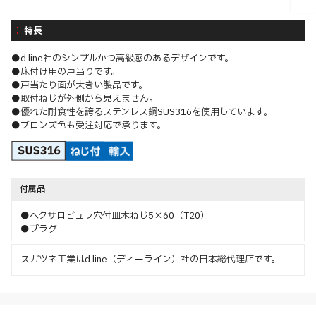
特長
●d line社のシンプルかつ高級感のあるデザインです。
●床付け用の戸当りです。
●戸当たり面が大きい製品です。
●取付ねじが外側から見えません。
●優れた耐食性を誇るステンレス鋼SUS316を使用しています。
●ブロンズ色も受注対応で承ります。
付属品
●ヘクサロビュラ穴付皿木ねじ5×60（T20）
●プラグ
スガツネ工業はd line（ディーライン）社の日本総代理店です。