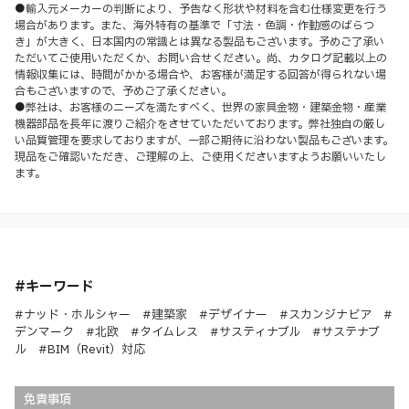
●輸入元メーカーの判断により、予告なく形状や材料を含む仕様変更を行う
場合があります。また、海外特有の基準で「寸法・色調・作動感のばらつ
き」が大きく、日本国内の常識とは異なる製品もございます。予めご了承い
ただいてご使用いただくか、お問い合せください。尚、カタログ記載以上の
情報収集には、時間がかかる場合や、お客様が満足する回答が得られない場
合もございますので、予めご了承ください。
●弊社は、お客様のニーズを満たすべく、世界の家具金物・建築金物・産業
機器部品を長年に渡りご紹介をさせていただいております。弊社独自の厳し
い品質管理を要求しておりますが、一部ご期待に沿わない製品もございます。
現品をご確認いただき、ご理解の上、ご使用くださいますようお願いいたし
ます。
#キーワード
#ナッド・ホルシャー #建築家 #デザイナー #スカンジナビア #
デンマーク #北欧 #タイムレス #サスティナブル #サステナブ
ル #BIM（Revit）対応
免責事項