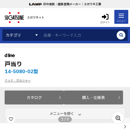
印の家具・建築金物メーカー｜スガツネ工業
スガツネット
メニュー
ログイン
カテゴリ
戸当り
14-5080-02型
ナッド・ホルシャー
カタログ
購入・仕様表
メニューを開く
1
/
5