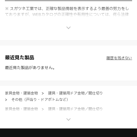
※ スガツネ工業では、正確な製品情報を表示するよう最善の努力をし
ておりますが、WEBカタログの正確性や有用性については、何ら法律
上の保証を行うものではなく、法的な義務や責任を負うものではありま
せん。
※ スガツネ工業は、WEBカタログの情報を予告なく変更（価格及び仕
様・寸法・色など）し、またはWEBカタログの運営を中断または中止
させて頂くことがあります。あらかじめご了承ください。
※ CADデータを含む本WEBサイトに掲載されている全ての情報は、弊
社製品の使用ご検討、又は販売促進目的の利用に限ります。
最近見た製品
履歴を残さない
※ 本WEBサイト製品情報のご利用にあたっては、WEBサイト利用規
約、プライバシーポリシー、製品情報ガイドをご確認いただき、内容の
最近見た製品がありません。
すべてにご同意いただいた上で各サービスをご利用ください。ご利用い
ただく場合、各サービスの注意事項や規約にご同意、承諾いただいたも
のとします。
家具金物・建築金物
>
建具・建築用ドア金物／間仕切り
>
その他（戸当り・ドアボトムなど）
家具金物・建築金物
>
建具・建築用ドア金物／間仕切り
>
全て（建具・建築用ドア金物／間仕切り）
家具金物・建築金物
>
その他（格納ベッド・装飾パネル・ベアリングなど）
>
BIMデータ