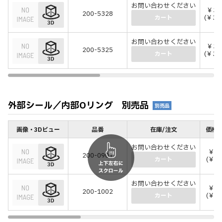
お問い合わせください
￥32
200-5328
(￥35
カート
お問い合わせください
￥32
200-5325
(￥35
カート
外部シール／内部Oリング 別売品
別売品
画像・3Dビュー
品番
在庫/注文
価格(
お問い合わせください
￥7
200-0901
(￥77
カート
お問い合わせください
￥7
200-1002
(￥77
カート