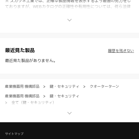
※ スガツネ工業では、正確な製品情報を表示するよう最善の努力をし
ておりますが、WEBカタログの正確性や有用性については、何ら法律
上の保証を行うものではなく、法的な義務や責任を負うものではありま
せん。
※ スガツネ工業は、WEBカタログの情報を予告なく変更（価格及び仕
様・寸法・色など）し、またはWEBカタログの運営を中断または中止
させて頂くことがあります。あらかじめご了承ください。
※ CADデータを含む本WEBサイトに掲載されている全ての情報は、弊
社製品の使用ご検討、又は販売促進目的の利用に限ります。
最近見た製品
履歴を残さない
※ 本WEBサイト製品情報のご利用にあたっては、WEBサイト利用規
約、プライバシーポリシー、製品情報ガイドをご確認いただき、内容の
最近見た製品がありません。
すべてにご同意いただいた上で各サービスをご利用ください。ご利用い
ただく場合、各サービスの注意事項や規約にご同意、承諾いただいたも
のとします。
産業機器用 機構部品
>
鍵・セキュリティ
>
クオーターターン
産業機器用 機構部品
>
鍵・セキュリティ
>
全て（鍵・セキュリティ）
ホーム
>
ブランド・シリーズ一覧 ／ 製品ピックアップ
>
初めてのDIRAK体験へようこそ。 MY FIRST DIRAK
>
DIRAK：クォーターターン 製品一覧
サイトマップ