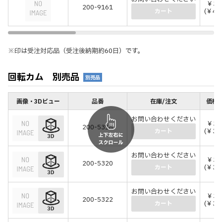
￥37
200-9161
(￥40
カート
※印は受注対応品（受注後納期約60日）です。
回転カム 別売品
別売品
画像・3Dビュー
品番
在庫/注文
価格(
お問い合わせください
￥32
200-5318
(￥35
カート
お問い合わせください
￥32
200-5320
(￥35
カート
お問い合わせください
￥32
200-5322
(￥35
カート