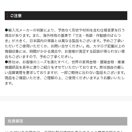
ご注意
●輸入元メーカーの判断により、予告なく形状や材料を含む仕様変更を行う
場合があります。また、海外特有の基準で「寸法・色調・作動感のばらつ
き」が大きく、日本国内の常識とは異なる製品もございます。予めご了承い
ただいてご使用いただくか、お問い合せください。尚、カタログ記載以上の
情報収集には、時間がかかる場合や、お客様が満足する回答が得られない場
合もございますので、予めご了承ください。
●弊社は、お客様のニーズを満たすべく、世界の家具金物・建築金物・産業
機器部品を長年に渡りご紹介をさせていただいております。弊社独自の厳し
い品質管理を要求しておりますが、一部ご期待に沿わない製品もございます。
現品をご確認いただき、ご理解の上、ご使用くださいますようお願いいたし
ます。
免責事項