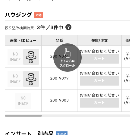
ハウジング
本体
3
件
／
3
件中
絞り込み検索結果
画像・3Dビュー
品番
在庫/注文
価格(
お問い合わせください
￥84
200-9044
(￥92
カート
お問い合わせください
￥42
200-9077
(￥46
カート
お問い合わせください
￥43
200-9003
(￥47
カート
インサート 別売品
別売品