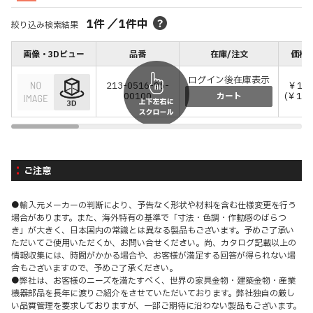
1
件
／
1
件中
絞り込み検索結果
画像・3Dビュー
品番
在庫/注文
価格(
ログイン後在庫表示
213-0516-96-
￥1,3
00100
(￥1,5
カート
ご注意
●輸入元メーカーの判断により、予告なく形状や材料を含む仕様変更を行う
場合があります。また、海外特有の基準で「寸法・色調・作動感のばらつ
き」が大きく、日本国内の常識とは異なる製品もございます。予めご了承い
ただいてご使用いただくか、お問い合せください。尚、カタログ記載以上の
情報収集には、時間がかかる場合や、お客様が満足する回答が得られない場
合もございますので、予めご了承ください。
●弊社は、お客様のニーズを満たすべく、世界の家具金物・建築金物・産業
機器部品を長年に渡りご紹介をさせていただいております。弊社独自の厳し
い品質管理を要求しておりますが、一部ご期待に沿わない製品もございます。