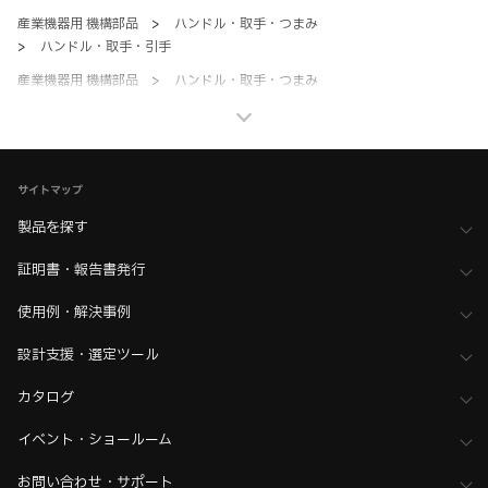
産業機器用 機構部品
>
ハンドル・取手・つまみ
>
ハンドル・取手・引手
産業機器用 機構部品
>
ハンドル・取手・つまみ
>
全て（ハンドル・取手・つまみ）
ホーム
>
ブランド・シリーズ一覧 ／ 製品ピックアップ
>
初めてのDIRAK体験へようこそ。 MY FIRST DIRAK
>
DIRAK：アクセサリー 一覧
サイトマップ
製品を探す
証明書・報告書発行
使用例・解決事例
設計支援・選定ツール
カタログ
イベント・ショールーム
お問い合わせ・サポート