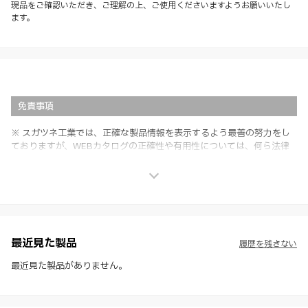
現品をご確認いただき、ご理解の上、ご使用くださいますようお願いいたし
ます。
免責事項
※ スガツネ工業では、正確な製品情報を表示するよう最善の努力をし
ておりますが、WEBカタログの正確性や有用性については、何ら法律
上の保証を行うものではなく、法的な義務や責任を負うものではありま
せん。
※ スガツネ工業は、WEBカタログの情報を予告なく変更（価格及び仕
様・寸法・色など）し、またはWEBカタログの運営を中断または中止
させて頂くことがあります。あらかじめご了承ください。
※ CADデータを含む本WEBサイトに掲載されている全ての情報は、弊
社製品の使用ご検討、又は販売促進目的の利用に限ります。
最近見た製品
履歴を残さない
※ 本WEBサイト製品情報のご利用にあたっては、WEBサイト利用規
約、プライバシーポリシー、製品情報ガイドをご確認いただき、内容の
最近見た製品がありません。
すべてにご同意いただいた上で各サービスをご利用ください。ご利用い
ただく場合、各サービスの注意事項や規約にご同意、承諾いただいたも
のとします。