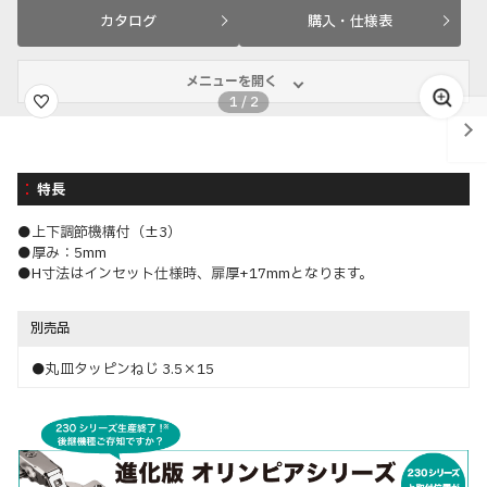
カタログ
購入・仕様表
メニューを開く
1
/
2
特長
●上下調節機構付（±3）
●厚み：5mm
●H寸法はインセット仕様時、扉厚+17mmとなります。
別売品
●丸皿タッピンねじ 3.5×15