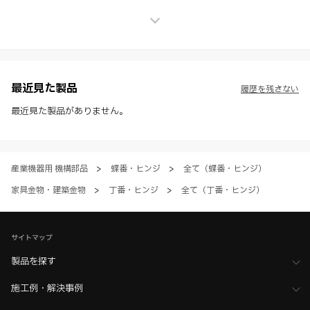
上の保証を行うものではなく、法的な義務や責任を負うものではありま
せん。
※ スガツネ工業は、WEBカタログの情報を予告なく変更（価格及び仕
様・寸法・色など）し、またはWEBカタログの運営を中断または中止
させて頂くことがあります。あらかじめご了承ください。
※ CADデータを含む本WEBサイトに掲載されている全ての情報は、弊
社製品の使用ご検討、又は販売促進目的の利用に限ります。
最近見た製品
履歴を残さない
※ 本WEBサイト製品情報のご利用にあたっては、WEBサイト利用規
約、プライバシーポリシー、製品情報ガイドをご確認いただき、内容の
最近見た製品がありません。
すべてにご同意いただいた上で各サービスをご利用ください。ご利用い
ただく場合、各サービスの注意事項や規約にご同意、承諾いただいたも
のとします。
産業機器用 機構部品
>
蝶番・ヒンジ
>
全て（蝶番・ヒンジ）
家具金物・建築金物
>
丁番・ヒンジ
>
全て（丁番・ヒンジ）
サイトマップ
製品を探す
施工例・解決事例