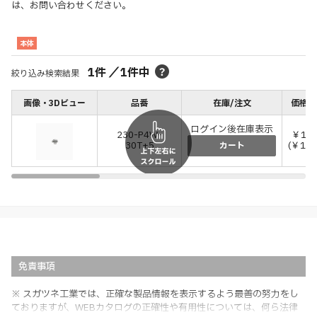
は、お問い合わせください。
本体
1
件
／
1
件中
絞り込み検索結果
画像・3Dビュー
品番
在庫/注文
価格(
ログイン後在庫表示
230-P4W-
￥18
30T+5
(￥198
カート
免責事項
※ スガツネ工業では、正確な製品情報を表示するよう最善の努力をし
ておりますが、WEBカタログの正確性や有用性については、何ら法律