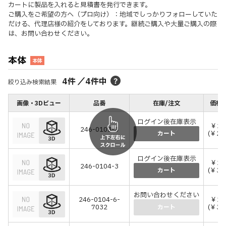
カートに製品を入れると見積書を発行できます。
ご購入をご希望の方へ（プロ向け）：地域でしっかりフォローしていた
だける、代理店様の紹介をしております。継続ご購入や大量ご購入の際
は、お問い合わせください。
本体
本体
4
件
／
4
件中
絞り込み検索結果
画像・3Dビュー
品番
在庫/注文
価格(
ログイン後在庫表示
￥20
246-0103-3
(￥22
カート
ログイン後在庫表示
￥28
246-0104-3
(￥30
カート
お問い合わせください
246-0104-6-
￥28
7032
(￥30
カート