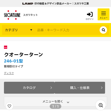
印の機能＆デザイン部品メーカー｜スガツネ工業
スガツネット
メニュー
ログイン
カテゴリ
クオーターターン
246-01型
簡易取付タイプ
ディラク
カタログ
購入・仕様表
メニューを開く
1
/
1