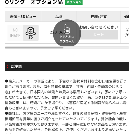
Oリング オプション品
オプション
画像・3Dビュー
品番
在庫/注文
価格(
お問い合わせください
￥8
220-0601
(￥88
カート
ご注意
●輸入元メーカーの判断により、予告なく形状や材料を含む仕様変更を行う
場合があります。また、海外特有の基準で「寸法・色調・作動感のばらつ
き」が大きく、日本国内の常識とは異なる製品もございます。予めご了承い
ただいてご使用いただくか、お問い合せください。尚、カタログ記載以上の
情報収集には、時間がかかる場合や、お客様が満足する回答が得られない場
合もございますので、予めご了承ください。
●弊社は、お客様のニーズを満たすべく、世界の家具金物・建築金物・産業
機器部品を長年に渡りご紹介をさせていただいております。弊社独自の厳し
い品質管理を要求しておりますが、一部ご期待に沿わない製品もございます。
現品をご確認いただき、ご理解の上、ご使用くださいますようお願いいたし