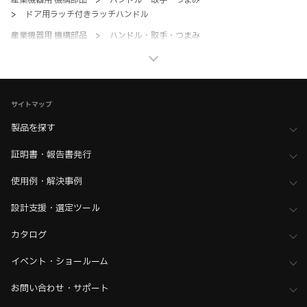
産業機器用 機構部品
>
ハンドル・取手・つまみ
>
ドア用ラッチ付きラッチハンドル
産業機器用 機構部品
>
ハンドル・取手・つまみ
>
全て（ハンドル・取手・つまみ）
産業機器用 機構部品
>
鍵・セキュリティ
>
クオーターターン
産業機器用 機構部品
>
鍵・セキュリティ
サイトマップ
>
全て（鍵・セキュリティ）
製品を探す
ホーム
>
ブランド・シリーズ一覧 ／ 製品ピックアップ
>
初めてのDIRAK体験へようこそ。 MY FIRST DIRAK
証明書・報告書発行
>
DIRAK：ファスナー 製品一覧
使用例・解決事例
設計支援・選定ツール
カタログ
イベント・ショールーム
お問い合わせ・サポート