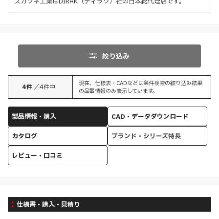
スガツネ工業はDIRAK（ディラク）社の日本総代理店です。
絞り込み
現在、仕様表・CADなどは条件検索の絞り込み結果
4
件
／
4
件中
の品番情報のみ表示しています。
製品情報・購入
CAD・データダウンロード
カタログ
ブランド・シリーズ特長
レビュー・口コミ
仕様書・購入・見積り