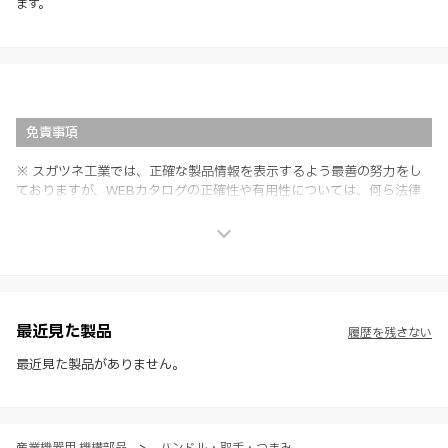
ます。
免責事項
※ スガツネ工業では、正確な製品情報を表示するよう最善の努力をし
ておりますが、WEBカタログの正確性や有用性については、何ら法律
上の保証を行うものではなく、法的な義務や責任を負うものではありま
せん。
※ スガツネ工業は、WEBカタログの情報を予告なく変更（価格及び仕
様・寸法・色など）し、またはWEBカタログの運営を中断または中止
させて頂くことがあります。あらかじめご了承ください。
※ CADデータを含む本WEBサイトに掲載されている全ての情報は、弊
社製品の使用ご検討、又は販売促進目的の利用に限ります。
最近見た製品
履歴を残さない
※ 本WEBサイト製品情報のご利用にあたっては、WEBサイト利用規
約、プライバシーポリシー、製品情報ガイドをご確認いただき、内容の
最近見た製品がありません。
すべてにご同意いただいた上で各サービスをご利用ください。ご利用い
ただく場合、各サービスの注意事項や規約にご同意、承諾いただいたも
のとします。