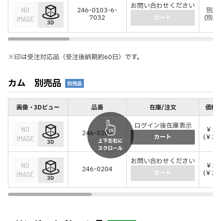
お問い合わせください
246-0103-6-
別途
7032
(別途
カート
※印は受注対応品（受注後納期約60日）です。
カム 別売品
別売品
画像・3Dビュー
品番
在庫/注文
価格(
ログイン後在庫表示
￥28
246-0202
(￥30
カート
お問い合わせください
￥27
246-0204
(￥29
カート