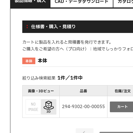
製品情報・購入
CAD・データダウンロード
カタロ
仕様書・購入・見積り
カートに製品を入れると見積書を発行できます。
ご購入をご希望の方へ（プロ向け）：地域でしっかりフォ
本体
本体
1
件
／
1
件中
絞り込み検索結果
画像・3Dビュー
品番
在庫/注文
294-9302-00-00055
カート