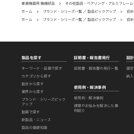
産業機器用 機構部品
>
その他製品・ベアリング・アルミフレーム
ホーム
>
ブランド・シリーズ一覧 ／ 製品ピックアップ
>
初め
ホーム
>
ブランド・シリーズ一覧 ／ 製品ピックアップ
>
初め
製品を探す
証明書・報告書発行
設
キーワード・品番で探す
証明書・報告書の発行一覧
選定
カテゴリから探す
納入
動きから探す
使用例・解決事例
業界から探す
使用例・解決事例
ブランド・シリーズピック
アップ
課題やお悩みを解決した事
例紹介
動画で探す
新製品・ニュース
製品の基礎知識