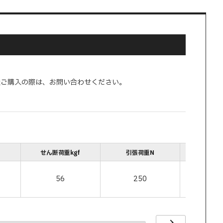
量ご購入の際は、お問い合わせください。
せん断荷重kgf
引張荷重N
引張荷重
56
250
2