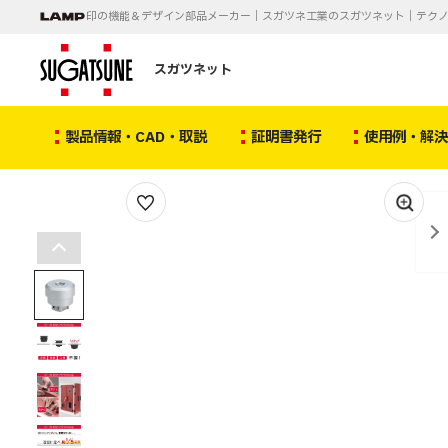
印の機能＆デザイン部品メーカー｜スガツネ工業のスガツネット｜テク
スガツネット
製品情報・CAD・取説
証明書発行
使用例・解
1
/
10