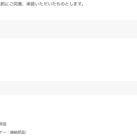
規約にご同意、
承諾
いただいたものとします。
部品
ナー・締結部品）