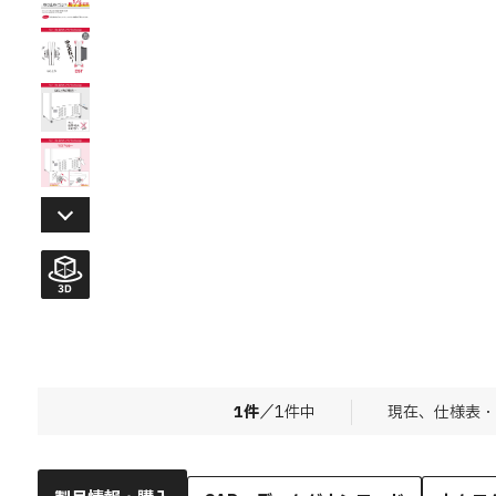
1
件
／
1
件中
現在、仕様表・