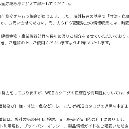
際は適応総板厚に加えて設計してください。
む仕様変更を行う場合があります。また、海外特有の基準で「寸法・色
くか、お問い合せください。尚、カタログ記載以上の情報収集には、時
・建築金物・産業機器部品を長年に渡りご紹介をさせていただいており
だき、ご理解の上、ご使用くださいますようお願いいたします。
の努力をしておりますが、WEBカタログの正確性や有用性については
（価格及び仕様・寸法・色など）し、またはWEBカタログの運営を中断
の情報は、弊社製品の使用ご検討、又は販売促進目的の利用に限ります。
イト利用規約
、
プライバシーポリシー
、
製品情報ガイド
をご確認いただき