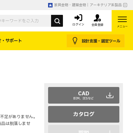
家具金物・建築金物｜アーキテリア系製品
ログイン
会員登録
メニュー
せ・サポート
設計支援・選定ツール
CAD
BIM、IESなど
カタログ
不足がありません。
製品は脱落しませ