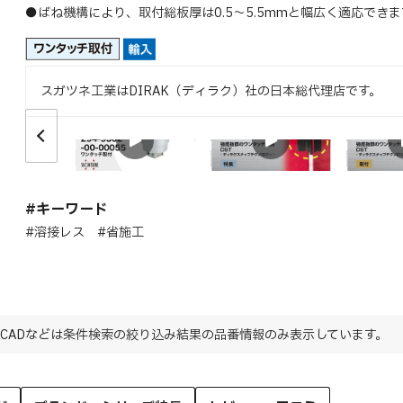
●ばね機構により、取付総板厚は0.5～5.5mmと幅広く適応できま
スガツネ工業はDIRAK（ディラク）社の日本総代理店です。
特長
特長
取付
#キーワード
#溶接レス #省施工
CADなどは条件検索の絞り込み結果の品番情報のみ表示しています。