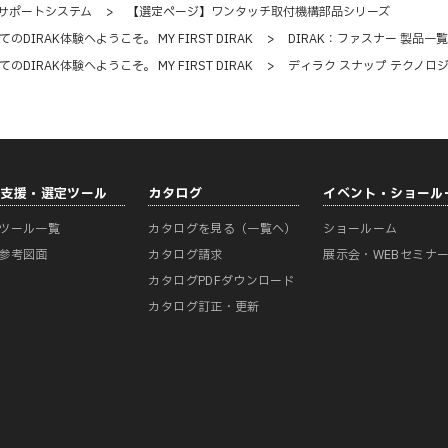
サポートシステム
>
【選定ページ】ワンタッチ取付機構部品シリーズ
てのDIRAK体験へようこそ。 MY FIRST DIRAK
>
DIRAK：ファスナー 製品一覧
てのDIRAK体験へようこそ。 MY FIRST DIRAK
>
ディラク スナップ テクノロジ
計支援・選定ツール
カタログ
イベント・ショール
ツール一覧
カタログを見る（一覧へ）
ショールーム
参考図面
カタログ請求
展示会・WEBセミナ
カタログPDFダウンロード
カタログ訂正・更新