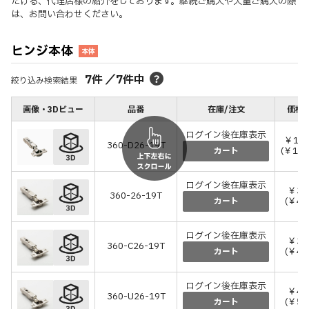
だける、代理店様の紹介をしております。継続ご購入や大量ご購入の際
は、お問い合わせください。
ヒンジ本体
本体
7
件
／
7
件中
絞り込み検索結果
画像・3Dビュー
品番
在庫/注文
価格(
ログイン後在庫表示
￥1,1
360-D26-19T
(￥1,2
カート
ログイン後在庫表示
￥37
360-26-19T
(￥40
カート
ログイン後在庫表示
￥37
360-C26-19T
(￥40
カート
ログイン後在庫表示
￥45
360-U26-19T
(￥50
カート