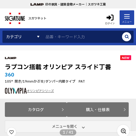
印の家具・建築金物メーカー｜スガツネ工業
スガツネット
メニュー
ログイン
カテゴリ
ラプコン搭載 オリンピア スライド丁番
360
105°開き/19mmかぶせ/ダンパー内蔵タイプ PAT
オリンピアシリーズ
カタログ
購入・仕様表
メニューを開く
1
/
41