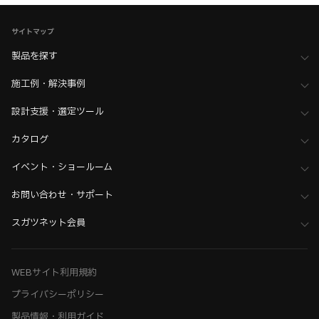
家具金物・建築金物
>
丁番・ヒンジ
>
ダンパーヒンジ
サイトマップ
家具金物・建築金物
>
丁番・ヒンジ
>
全て（丁番・ヒンジ）
家具金物・建築金物
製品を探す
>
その他（格納ベッド・装飾パネル・ベアリングなど）
>
BIMデータ
施工例・解決事例
ホーム
>
ブランド・シリーズ一覧 ／ 製品ピックアップ
>
黒シリーズ金物
>
丁番・ヒンジ・コーナー金具
設計支援・選定ツール
ホーム
>
ブランド・シリーズ一覧 ／ 製品ピックアップ
カタログ
>
ラプコン搭載製品（Lapcon）
ホーム
イベント・ショールーム
>
木工支援（木工加工機・設計ソフト用データ）について
>
SHINX（シンクス） 加工機用データ
お問い合わせ・サポート
ホーム
>
木工支援（木工加工機・設計ソフト用データ）について
>
HOMAG（ホマッグ） 設計ソフト用データ・加工機用データ
スガツネット会員
ホーム
>
木工支援（木工加工機・設計ソフト用データ）について
>
丸仲商事 加工機用データ
WEBサイト利用規約
プライバシーポリシー
製品情報・利用ガイド