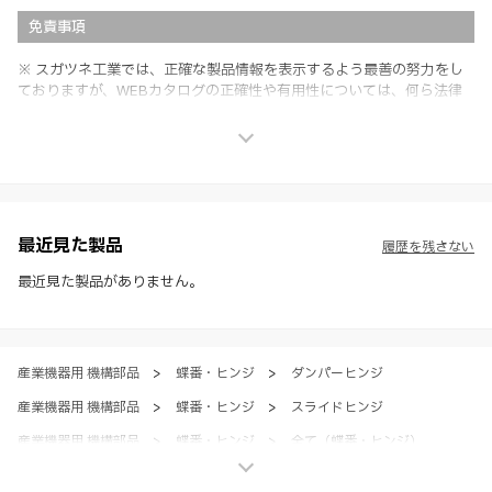
免責事項
※ スガツネ工業では、正確な製品情報を表示するよう最善の努力をし
ておりますが、WEBカタログの正確性や有用性については、何ら法律
上の保証を行うものではなく、法的な義務や責任を負うものではありま
せん。
※ スガツネ工業は、WEBカタログの情報を予告なく変更（価格及び仕
様・寸法・色など）し、またはWEBカタログの運営を中断または中止
させて頂くことがあります。あらかじめご了承ください。
※ CADデータを含む本WEBサイトに掲載されている全ての情報は、弊
社製品の使用ご検討、又は販売促進目的の利用に限ります。
最近見た製品
履歴を残さない
※ 本WEBサイト製品情報のご利用にあたっては、WEBサイト利用規
約、プライバシーポリシー、製品情報ガイドをご確認いただき、内容の
最近見た製品がありません。
すべてにご同意いただいた上で各サービスをご利用ください。ご利用い
ただく場合、各サービスの注意事項や規約にご同意、承諾いただいたも
のとします。
産業機器用 機構部品
>
蝶番・ヒンジ
>
ダンパーヒンジ
産業機器用 機構部品
>
蝶番・ヒンジ
>
スライドヒンジ
産業機器用 機構部品
>
蝶番・ヒンジ
>
全て（蝶番・ヒンジ）
家具金物・建築金物
>
丁番・ヒンジ
>
スライド丁番