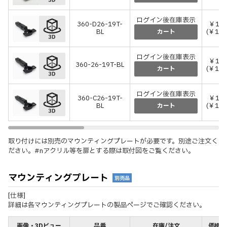
ログイン後在庫表示
360-D26-19T-
￥1,7
BL
(￥1,9
カート
ログイン後在庫表示
￥1,1
360-26-19T-BL
(￥1,2
カート
ログイン後在庫表示
360-C26-19T-
￥1,1
BL
(￥1,2
カート
取り付けには別売のマウンティングプレートが必要です。別途ご注文く
ださい。#nアクリル等を扉とする際は取付図をご覧ください。
マウンティングプレート
別売品
[仕様]
詳細は各マウンティングプレートの製品ページでご確認ください。
画像・3Dビュー
品番
在庫/注文
価格(