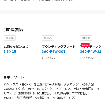
黒色は、仕上げの特性上、少しの傷はご容赦ください。
関連製品
別売品
別売品
別売品
丸皿タッピンねじ
マウンティングプレート
マウンティングプ
3.5×15
360-P4W-30T
360-P4W-32T
システム30
システム32
#キーワード
#シンクス（SHINX）加工機用データ対応 #ホマッグ（HOMAG）
woodWOP対応 #PYTHA（パイタ・ピタ）対応 #納入参考図面 #
ビエッセ（BIESSE）B_SOLID対応 #丸仲商事サブプロ対応
#SHODA加工機用データ対応 #BIM（Revit）対応