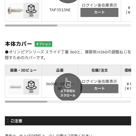
ログイン後在庫表示
￥7
TAP3515NI
(￥8/
カート
本体カバー
オプション
●オリンピアシリーズ スライド丁番 360と、厚扉用 H360の調整ねじを
隠すためのカバーです。
画像・3Dビュー
品番
在庫/注文
価格(税
ログイン後在庫表示
360HC-19H26-
￥80
NI
(￥88
カート
ご注意