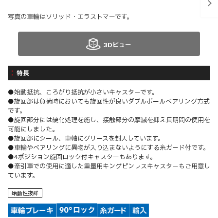
写真の車輪はソリッド・エラストマーです。
3Dビュー
特長
●始動抵抗、ころがり抵抗が小さいキャスターです。
●旋回部は負荷時においても旋回性が良いダブルボールベアリング方式
です。
●旋回部分には硬化処理を施し、接触部分の摩滅を抑え長期間の使用を
可能にしました。
●旋回部にシール、車軸にグリースを封入しています。
●車輪やベアリングに異物が入り込まないようにする糸ガード付です。
●4ポジション旋回ロック付キャスターもあります。
●牽引車での使用に適した重量用キングピンレスキャスターもご用意し
ています。
始動性抜群