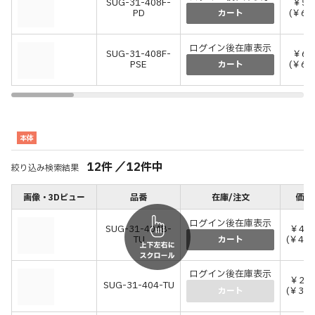
SUG-31-408F-
￥54
PD
(￥60
カート
ログイン後在庫表示
SUG-31-408F-
￥62
PSE
(￥68
カート
本体
12
件
／
12
件中
絞り込み検索結果
画像・3Dビュー
品番
在庫/注文
価格
ログイン後在庫表示
SUG-31-404B-
￥43,
TU
(￥47,
カート
ログイン後在庫表示
￥29,
SUG-31-404-TU
(￥32,
カート