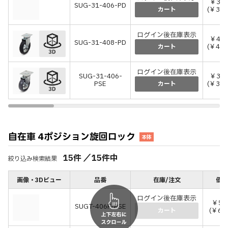
￥35,
SUG-31-406-PD
(￥39,
カート
ログイン後在庫表示
￥45,
SUG-31-408-PD
(￥49,
カート
ログイン後在庫表示
SUG-31-406-
￥33,
PSE
(￥36,
カート
自在車 4ポジション旋回ロック
本体
15
件
／
15
件中
絞り込み検索結果
画像・3Dビュー
品番
在庫/注文
価格
ログイン後在庫表示
￥56
SUGT-406F-PSE
(￥62
カート