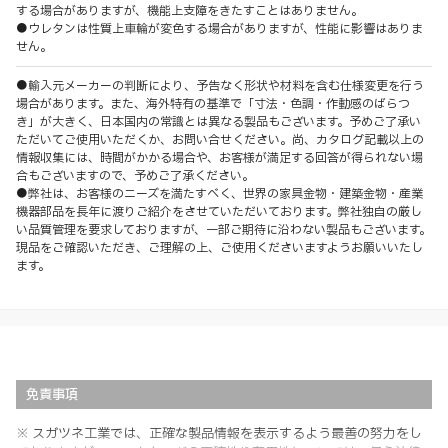
する場合がありますが、機能上支障をきたすことはありません。
●ウレタンは性質上車輪が変色する場合がありますが、性能に影響はありま
せん。
●輸入元メーカーの判断により、予告なく形状や材料を含む仕様変更を行う
場合があります。また、海外特有の基準で「寸法・色調・作動感のばらつ
き」が大きく、日本国内の常識とは異なる製品もございます。予めご了承い
ただいてご使用いただくか、お問い合せください。尚、カタログ記載以上の
情報収集には、時間がかかる場合や、お客様が満足する回答が得られない場
合もございますので、予めご了承ください。
●弊社は、お客様のニーズを満たすべく、世界の家具金物・建築金物・産業
機器部品を長年に渡りご紹介をさせていただいております。弊社独自の厳し
い品質管理を要求しておりますが、一部ご期待に沿わない製品もございます。
現品をご確認いただき、ご理解の上、ご使用くださいますようお願いいたし
ます。
免責事項
※ スガツネ工業では、正確な製品情報を表示するよう最善の努力をし