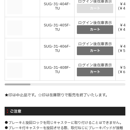
ログイン後在庫表示
SUG-31-404F-
￥43,
TU
(￥47,
カート
ログイン後在庫表示
SUG-31-405F-
￥45,
TU
(￥49,
カート
ログイン後在庫表示
SUG-31-406F-
￥48,
TU
(￥53,
カート
ログイン後在庫表示
SUG-31-408F-
￥56,
TU
(￥61,
カート
★印は中止品です。☆印は在庫限りで販売を終了いたします。
ご注意
●ブレーキと旋回ロックを同じキャスターに取り付けることはできません。
●ブレーキ付キャスターを旋回させる際、取付ねじにブレーキパッドが接触