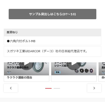
サンプル貸出しはこちら(07〜10)
推奨ねじ
●六角穴付ボルトM8
スガツネ工業はDARCOR（ダーコ）社の日本総代理店です。
特長
特長
ソリッド・エラストマー編
シリーズ紹介
特
ラクラク運搬の理由
命