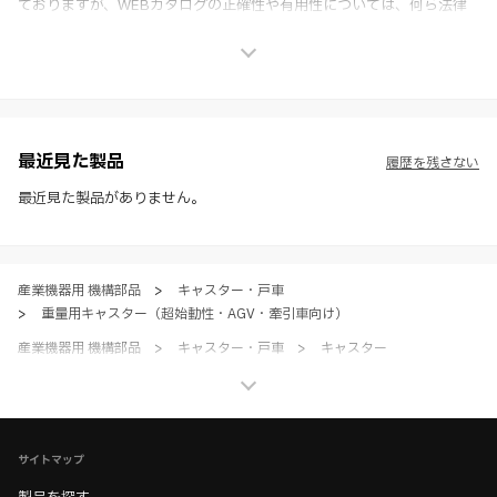
ておりますが、WEBカタログの正確性や有用性については、何ら法律
上の保証を行うものではなく、法的な義務や責任を負うものではありま
せん。
※ スガツネ工業は、WEBカタログの情報を予告なく変更（価格及び仕
様・寸法・色など）し、またはWEBカタログの運営を中断または中止
させて頂くことがあります。あらかじめご了承ください。
※ CADデータを含む本WEBサイトに掲載されている全ての情報は、弊
社製品の使用ご検討、又は販売促進目的の利用に限ります。
最近見た製品
履歴を残さない
※ 本WEBサイト製品情報のご利用にあたっては、WEBサイト利用規
約、プライバシーポリシー、製品情報ガイドをご確認いただき、内容の
最近見た製品がありません。
すべてにご同意いただいた上で各サービスをご利用ください。ご利用い
ただく場合、各サービスの注意事項や規約にご同意、承諾いただいたも
のとします。
産業機器用 機構部品
>
キャスター・戸車
>
重量用キャスター（超始動性・AGV・牽引車向け）
産業機器用 機構部品
>
キャスター・戸車
>
キャスター
産業機器用 機構部品
>
キャスター・戸車
>
全て（キャスター）
ホーム
>
ブランド・シリーズ一覧 ／ 製品ピックアップ
>
重量用ダーコキャスター（Darcor）
サイトマップ
ホーム
>
サンプル貸出しについて（産業機器向け部品）