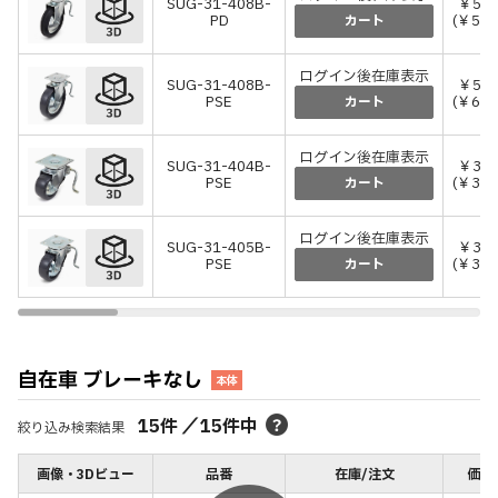
SUG-31-408B-
￥53,
PD
(￥58,
カート
ログイン後在庫表示
SUG-31-408B-
￥55,
PSE
(￥60,
カート
ログイン後在庫表示
SUG-31-404B-
￥34,
PSE
(￥38,
カート
ログイン後在庫表示
SUG-31-405B-
￥36,
PSE
(￥39,
カート
自在車 ブレーキなし
本体
15
件
／
15
件中
絞り込み検索結果
画像・3Dビュー
品番
在庫/注文
価格