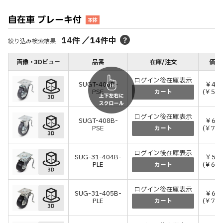
自在車 ブレーキ付
本体
14
件
／
14
件中
絞り込み検索結果
画像・3Dビュー
品番
在庫/注文
価格
ログイン後在庫表示
SUGT-406B-
￥49,
PSE
(￥54,
カート
ログイン後在庫表示
SUGT-408B-
￥65,
PSE
(￥72,
カート
ログイン後在庫表示
SUG-31-404B-
￥57,
PLE
(￥63,
カート
ログイン後在庫表示
SUG-31-405B-
￥65,
PLE
(￥71,
カート