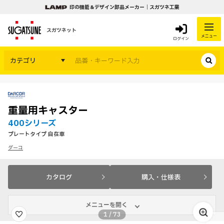
印の機能＆デザイン部品メーカー｜スガツネ工業
スガツネット
メニュー
ログイン
カテゴリ
重量用キャスター
400シリーズ
プレートタイプ 自在車
ダーコ
カタログ
購入・仕様表
メニューを開く
1
/
73