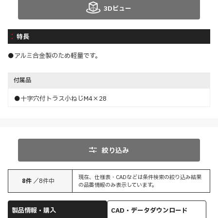
3Dビュー
特長
●アルミ合金製のため軽量です。
付属品
●十字穴付トラス小ねじM4×28
絞り込み
現在、仕様表・CADなどは条件検索の絞り込み結果
8
件
／
8
件中
の品番情報のみ表示しています。
製品情報・購入
CAD・データダウンロード