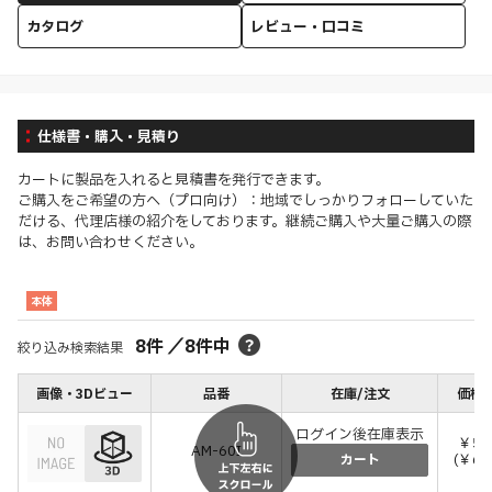
カタログ
レビュー・口コミ
仕様書・購入・見積り
カートに製品を入れると見積書を発行できます。
ご購入をご希望の方へ（プロ向け）：地域でしっかりフォローしていた
だける、代理店様の紹介をしております。継続ご購入や大量ご購入の際
は、お問い合わせください。
本体
8
件
／
8
件中
絞り込み検索結果
画像・3Dビュー
品番
在庫/注文
価格(
ログイン後在庫表示
￥57
AM-60I
(￥62
カート