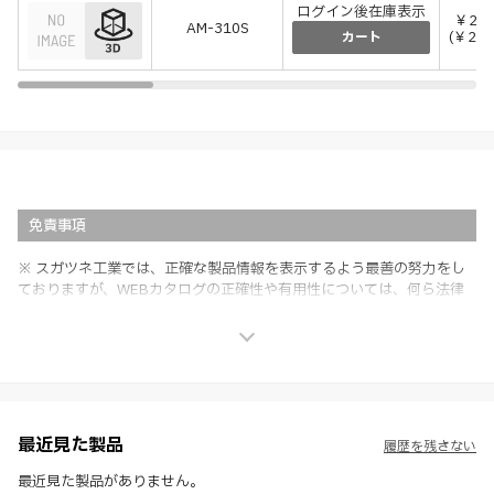
ログイン後在庫表示
￥2,6
AM-310S
(￥2,8
カート
免責事項
※ スガツネ工業では、正確な製品情報を表示するよう最善の努力をし
ておりますが、WEBカタログの正確性や有用性については、何ら法律
上の保証を行うものではなく、法的な義務や責任を負うものではありま
せん。
※ スガツネ工業は、WEBカタログの情報を予告なく変更（価格及び仕
様・寸法・色など）し、またはWEBカタログの運営を中断または中止
させて頂くことがあります。あらかじめご了承ください。
※ CADデータを含む本WEBサイトに掲載されている全ての情報は、弊
社製品の使用ご検討、又は販売促進目的の利用に限ります。
最近見た製品
履歴を残さない
※ 本WEBサイト製品情報のご利用にあたっては、WEBサイト利用規
約、プライバシーポリシー、製品情報ガイドをご確認いただき、内容の
最近見た製品がありません。