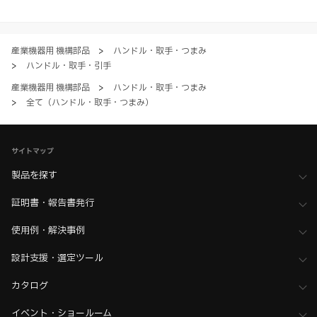
すべてにご同意いただいた上で各サービスをご利用ください。ご利用い
ただく場合、各サービスの注意事項や規約にご同意、承諾いただいたも
のとします。
産業機器用 機構部品
>
ハンドル・取手・つまみ
>
ハンドル・取手・引手
産業機器用 機構部品
>
ハンドル・取手・つまみ
>
全て（ハンドル・取手・つまみ）
サイトマップ
製品を探す
証明書・報告書発行
使用例・解決事例
設計支援・選定ツール
カタログ
イベント・ショールーム