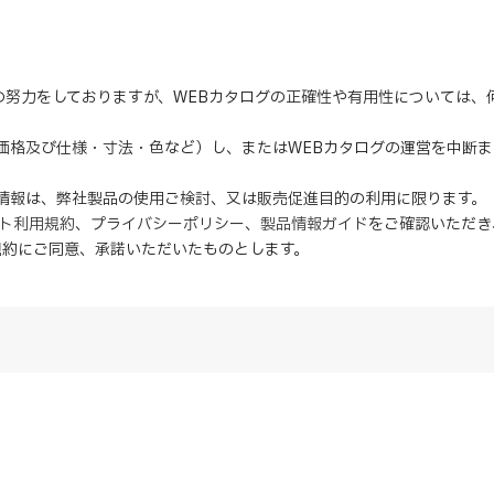
の努力をしておりますが、WEBカタログの正確性や有用性については
（価格及び仕様・寸法・色など）し、またはWEBカタログの運営を中断
の情報は、弊社製品の使用ご検討、又は販売促進目的の利用に限ります。
イト利用規約
、
プライバシーポリシー
、
製品情報ガイド
をご確認いただき
規約にご同意、
承諾
いただいたものとします。