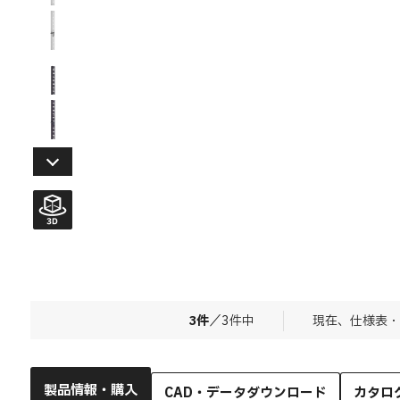
3
件
／
3
件中
現在、仕様表・
製品情報・購入
CAD・データダウンロード
カタロ