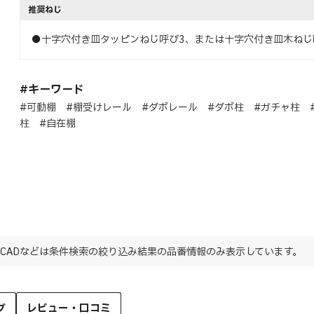
推奨ねじ
●十字穴付き皿タッピンねじ呼び3、または十字穴付き皿木ねじ呼
#キーワード
#可動棚 #棚受けレール #ダボレール #ダボ柱 #ガチャ柱 
柱 #自在棚
CADなどは条件検索の絞り込み結果の品番情報のみ表示しています。
グ
レビュー・口コミ