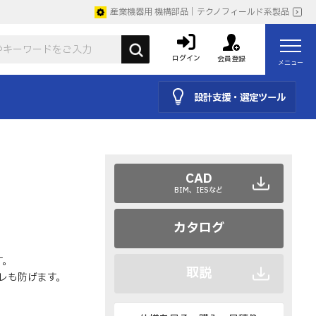
産業機器用 機構部品｜テクノフィールド系製品
ログイン
会員登録
メニュー
設計支援・選定ツール
CAD
BIM、IESなど
カタログ
す。
取説
ズレも防げます。