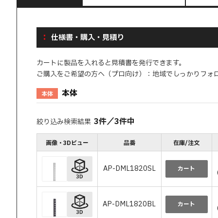
仕様書・購入・見積り
カートに製品を入れると見積書を発行できます。
ご購入をご希望の方へ（プロ向け）：地域でしっかりフォ
本体
本体
3
件
／
3
件中
絞り込み検索結果
画像・3Dビュー
品番
在庫/注文
AP-DML1820SL
カート
AP-DML1820BL
カート