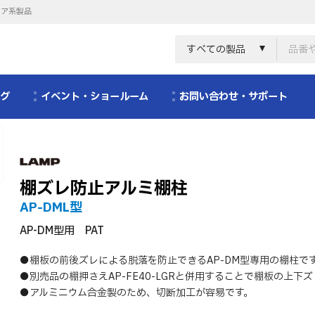
リア系製品
すべての製品
ログ
イベント・ショールーム
お問い合わせ・サポート
棚ズレ防止アルミ棚柱
AP-DML型
AP-DM型用 PAT
●棚板の前後ズレによる脱落を防止できるAP-DM型専用の棚柱で
●別売品の棚押さえAP-FE40-LGRと併用することで棚板の上下
●アルミニウム合金製のため、切断加工が容易です。