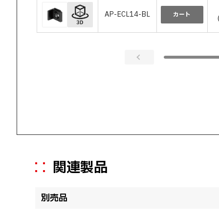
AP-ECL14-BL
カート
関連製品
別売品