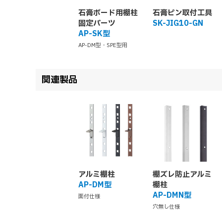
石膏ボード用棚柱
石膏ピン取付工具
固定パーツ
SK-JIG10-GN
AP-SK型
AP-DM型・SPE型用
関連製品
アルミ棚柱
棚ズレ防止アルミ
AP-DM型
棚柱
AP-DMN型
面付仕様
穴無し仕様