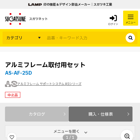
印の機能＆デザイン部品メーカー｜スガツネ工業
スガツネット
メニュー
ログイン
カテゴリ
アルミフレーム取付用セット
AS-AF-25D
アルミフレーム サポートシステム ASシリーズ
中止品
カタログ
購入・仕様表
メニューを開く
1
/
1