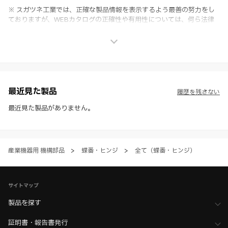
※ スガツネ工業では、正確な製品情報を表示するよう最善の努力をし
ておりますが、WEBカタログの正確性や有用性については、何ら法律
上の保証を行うものではなく、法的な義務や責任を負うものではありま
せん。
※ スガツネ工業は、WEBカタログの情報を予告なく変更（価格及び仕
様・寸法・色など）し、またはWEBカタログの運営を中断または中止
させて頂くことがあります。あらかじめご了承ください。
※ CADデータを含む本WEBサイトに掲載されている全ての情報は、弊
社製品の使用ご検討、又は販売促進目的の利用に限ります。
最近見た製品
履歴を残さない
※ 本WEBサイト製品情報のご利用にあたっては、WEBサイト利用規
約、プライバシーポリシー、製品情報ガイドをご確認いただき、内容の
最近見た製品がありません。
すべてにご同意いただいた上で各サービスをご利用ください。ご利用い
ただく場合、各サービスの注意事項や規約にご同意、承諾いただいたも
のとします。
産業機器用 機構部品
>
蝶番・ヒンジ
>
全て（蝶番・ヒンジ）
サイトマップ
製品を探す
証明書・報告書発行