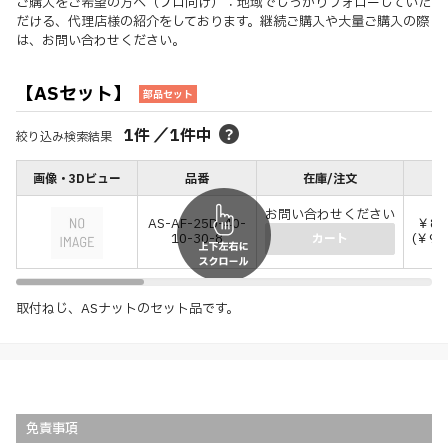
ご購入をご希望の方へ（プロ向け）：地域でしっかりフォローしていた
だける、代理店様の紹介をしております。継続ご購入や大量ご購入の際
は、お問い合わせください。
【ASセット】
部品セット
1
件
／
1
件中
絞り込み検索結果
画像・3Dビュー
品番
在庫/注文
価
お問い合わせください
AS-AF-25D-40-
￥8,
10-30-8
(￥9,
カート
取付ねじ、ASナットのセット品です。
免責事項