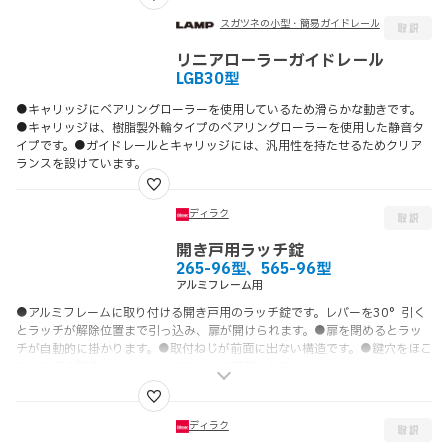
スガツネの小型・簡易ガイドレール
リニアローラーガイドレール
LGB30型
●キャリッジにベアリングローラーを使用しているため滑らかな動きです。
●キャリッジは、樹脂製外輪タイプのベアリングローラーを使用した静音タ
イプです。●ガイドレールとキャリッジには、汎用性を持たせるためクリア
ランスを設けています。
ディラク
開き戸用ラッチ錠
265-96型、565-96型
アルミフレーム用
●アルミフレームに取り付ける開き戸用のラッチ錠です。レバーを30°引く
とラッチが解除位置まで引っ込み、扉が開けられます。●扉を閉めるとラッ
チが自動的に掛かります。●取付ねじが前面に出ない構造です。●鍵穴をほこ
りから守る防塵シャッター（ステンレス鋼製）付です。
ディラク