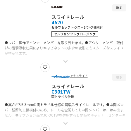
スライドレール
4670
セルフ＆ソフトクロージング機構付
セルフ＆ソフトクロージング
●レバー操作でインナーメンバーを取り外せます。●アウターメンバー取付
部の衝撃吸収効果によりキャビネットの多少の変形にもスムーズなスライド
が得られます。
アキュライド
スライドレール
C301TW
両トラベル仕様
●高さが35.3mmの両トラベル仕様の鋼製スライドレールです。●中間メン
バー残留防止機構付のため、レールを全閉しても中間メンバーは、はみ出ま
せん。●オプション品のJC-30TWを併用すると閉時のキャッチ（センターキ
ャッチ）ができます。