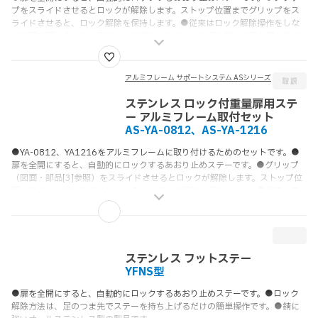
プをスライドさせるとロックが解除します。ストップ位置までグリップをス
ライドさせると、ロック解除を保持します。●従来はロック解除操作をしな
がら扉を閉めるため大変だった作業も、ステーから手を離して扉を閉めるこ
とができるため、安全・確実です。●上蓋扉、上開き扉にも使えます。●1本
使い、2本使いとも使えます。
アルミフレーム サポートシステム ASシリーズ
ステンレス ロック付重量扉用ステ
ー アルミフレーム取付セット
AS-YA-0812、AS-YA-1216
●YA-0812、YA1216をアルミフレームに取り付けるためのセットです。●
扉を全開にすると、自動的にロックするあおり止めステーです。●グリップ
（図面・部品[3]参照）をスライドさせるとロックが解除します。ストップ位
置までグリップをスライドさせると、ロック解除を保持します。●従来はロ
ック解除操作をしながら扉を閉めるため大変だった作業も、ステーから手を
離して扉を閉めることができるため、安全・確実です。●上蓋扉、上開き扉
にも使えます。●1本使い、2本使いとも使えます。
ステンレス フットステー
YFNS型
●扉を全開にすると、自動的にロックするあおり止めステーです。●ロック
解除方法は、足のつま先でステーを持ち上げるだけの簡単操作です。●錆に