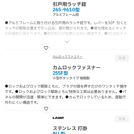
引戸用ラッチ錠
265-9610型
アルミフレーム用
●アルミフレームに取り付ける引戸用のラッチ錠です。レバーを30°引くと
ラッチが解除位置まで引っ込み、扉が開けられます。●扉を閉めるとラッチ
が自動的に掛かります。●取付ねじが前面に出ない構造です。●DS200タイ
プは鍵穴をほこりから守る防塵シャッター（ステンレス鋼製）付です。●取
付ナットの位置が変えられるため、扉と枠の数パターンのアルミフレームサ
イズ組み合わせに対応可能です。
カムロックファスナー
カムロックファスナー
255F型
小型ボタンタイプ 樹脂製
●ロックおよびロック解除ともに、プラグの頭を押すだけのワンタッチ操作
です。●ロックおよびロック解除ともに特殊な工具は必要ありません。●パ
ネルの開閉が迅速・簡単にできます。●カムでロックしているため、振動で
外れにくい構造です。
ステンレス 打掛