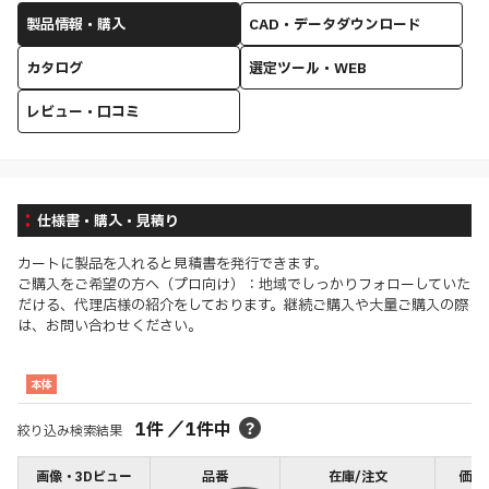
製品情報・購入
CAD・データダウンロード
カタログ
選定ツール・WEB
レビュー・口コミ
仕様書・購入・見積り
カートに製品を入れると見積書を発行できます。
ご購入をご希望の方へ（プロ向け）：地域でしっかりフォローしていた
だける、代理店様の紹介をしております。継続ご購入や大量ご購入の際
は、お問い合わせください。
本体
1
件
／
1
件中
絞り込み検索結果
画像・3Dビュー
品番
在庫/注文
価格