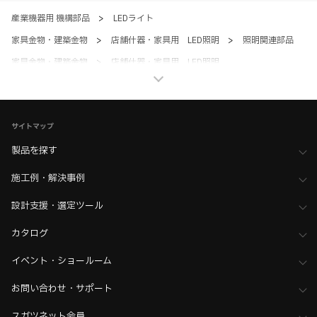
産業機器用 機構部品
>
LEDライト
家具金物・建築金物
>
店舗什器・家具用 LED照明
>
照明関連部品
家具金物・建築金物
>
店舗什器・家具用 LED照明
>
全て（照明器具）
サイトマップ
製品を探す
施工例・解決事例
設計支援・選定ツール
カタログ
イベント・ショールーム
お問い合わせ・サポート
スガツネット会員