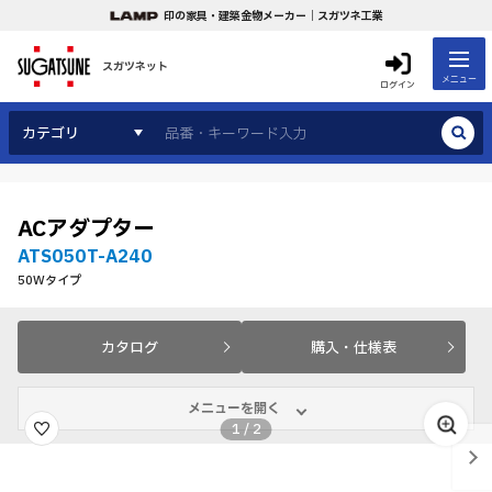
印の家具・建築金物メーカー｜スガツネ工業
スガツネット
メニュー
ログイン
カテゴリ
ACアダプター
ATS050T-A240
50Wタイプ
カタログ
購入・仕様表
メニューを開く
1
/
2