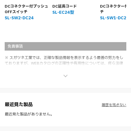
DCコネクター付プッシュ
DC延長コード
DCコネクター付
OFFスイッチ
チ
SL-EC24型
SL-SW2-DC24
SL-SW1-DC24
免責事項
※ スガツネ工業では、正確な製品情報を表示するよう最善の努力をし
ておりますが、WEBカタログの正確性や有用性については、何ら法律
上の保証を行うものではなく、法的な義務や責任を負うものではありま
せん。
※ スガツネ工業は、WEBカタログの情報を予告なく変更（価格及び仕
様・寸法・色など）し、またはWEBカタログの運営を中断または中止
させて頂くことがあります。あらかじめご了承ください。
※ CADデータを含む本WEBサイトに掲載されている全ての情報は、弊
社製品の使用ご検討、又は販売促進目的の利用に限ります。
最近見た製品
履歴を残さない
※ 本WEBサイト製品情報のご利用にあたっては、WEBサイト利用規
約、プライバシーポリシー、製品情報ガイドをご確認いただき、内容の
最近見た製品がありません。
すべてにご同意いただいた上で各サービスをご利用ください。ご利用い
ただく場合、各サービスの注意事項や規約にご同意、承諾いただいたも
のとします。