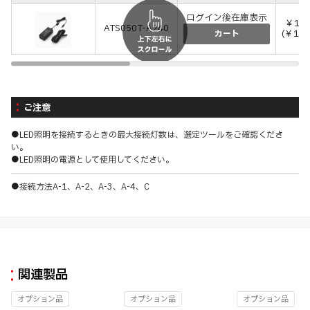
ログイン後在庫表示
￥11,
ATS050T-A240
(￥12,
カート
ご注意
●LED照明を接続するときの最大接続灯数は、選定ツールをご確認くださ
い。
●LED照明の電源として使用してください。
●接続方法A-1、A-2、A-3、A-4、C
関連製品
オプション品
オプション品
オプション品