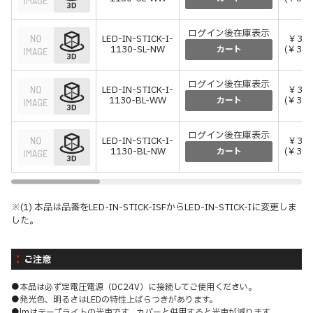
ログイン後在庫表示
LED-IN-STICK-I-
￥31,
1130-SL-NW
(￥34,
カート
ログイン後在庫表示
LED-IN-STICK-I-
￥31,
1130-BL-WW
(￥34,
カート
ログイン後在庫表示
LED-IN-STICK-I-
￥31,
1130-BL-NW
(￥34,
カート
※(1) 本品は品番をLED-IN-STICK-ISFからLED-IN-STICK-Iに変更しま
した。
ご注意
●本品は必ず定電圧電源（DC24V）に接続してご使用ください。
●発光色、明るさはLEDの特性上ばらつきがあります。
●lmはテープライトの光束です。カバーと併用すると光束が減ります。