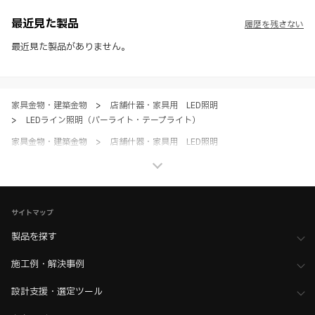
※ CADデータを含む本WEBサイトに掲載されている全ての情報は、弊
社製品の使用ご検討、又は販売促進目的の利用に限ります。
最近見た製品
履歴を残さない
※ 本WEBサイト製品情報のご利用にあたっては、WEBサイト利用規
約、プライバシーポリシー、製品情報ガイドをご確認いただき、内容の
最近見た製品がありません。
すべてにご同意いただいた上で各サービスをご利用ください。ご利用い
ただく場合、各サービスの注意事項や規約にご同意、承諾いただいたも
のとします。
家具金物・建築金物
>
店舗什器・家具用 LED照明
>
LEDライン照明（バーライト・テープライト）
家具金物・建築金物
>
店舗什器・家具用 LED照明
>
全て（照明器具）
ホーム
>
ブランド・シリーズ一覧 ／ 製品ピックアップ
>
Hera（ヘラ）
サイトマップ
製品を探す
施工例・解決事例
設計支援・選定ツール