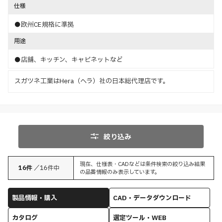
仕様
●欧州CE規格に準拠
用途
●店舗、キッチン、キャビネットなど
スガツネ工業はHera（ヘラ）社の日本総代理店です。
絞り込み
現在、仕様表・CADなどは条件検索の絞り込み結果
16
件
／
16
件中
の品番情報のみ表示しています。
製品情報・購入
CAD・データダウンロード
カタログ
選定ツール・WEB