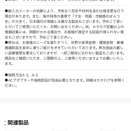
●輸入元メーカーの判断により、予告なく形状や材料を含む仕様変更を行う
場合があります。また、海外特有の基準で「寸法・色調・作動感のばらつ
き」が大きく、日本国内の常識とは異なる製品もございます。予めご了承い
ただいてご使用いただくか、お問い合せください。尚、カタログ記載以上の
情報収集には、時間がかかる場合や、お客様が満足する回答が得られない場
合もございますので、予めご了承ください。
●弊社は、お客様のニーズを満たすべく、世界の家具金物・建築金物・産業
機器部品を長年に渡りご紹介をさせていただいております。弊社独自の厳し
い品質管理を要求しておりますが、一部ご期待に沿わない製品もございます。
現品をご確認いただき、ご理解の上、ご使用くださいますようお願いいたし
ます。
●接続方法A-1、A-2
●ACアダプターや接続部品が別途必要となります。詳細はカタログを参照く
ださい。
関連製品