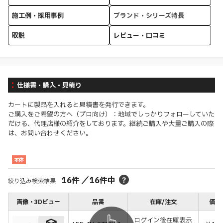
施工例・採用事例
ブランド・シリーズ特長
取説
レビュー・口コミ
仕様書・購入・見積り
カートに製品を入れると見積書を発行できます。
ご購入をご希望の方へ（プロ向け）：地域でしっかりフォローしていた
だける、代理店様の紹介をしております。継続ご購入や大量ご購入の際
は、お問い合わせください。
本体
16
件
／
16
件中
絞り込み検索結果
画像・3Dビュー
品番
在庫/注文
価格
ログイン後在庫表示