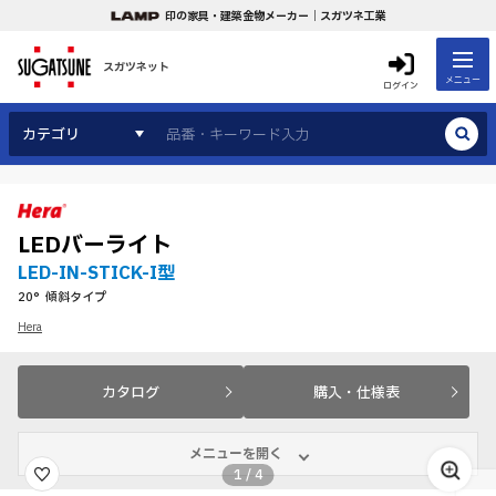
印の家具・建築金物メーカー｜スガツネ工業
スガツネット
メニュー
ログイン
カテゴリ
LEDバーライト
LED-IN-STICK-I型
20°傾斜タイプ
Hera
カタログ
購入・仕様表
メニューを開く
1
/
4