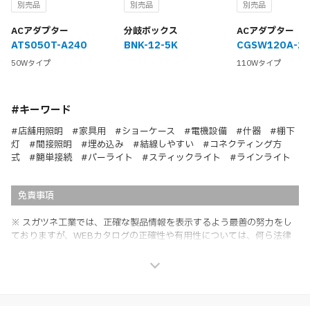
別売品
別売品
別売品
ACアダプター
分岐ボックス
ACアダプター
ATS050T-A240
BNK-12-5K
CGSW120A-2
50Wタイプ
110Wタイプ
#キーワード
#店舗用照明 #家具用 #ショーケース #電機設備 #什器 #棚下
灯 #間接照明 #埋め込み #結線しやすい #コネクティング方
式 #簡単接続 #バーライト #スティックライト #ラインライト
免責事項
※ スガツネ工業では、正確な製品情報を表示するよう最善の努力をし
ておりますが、WEBカタログの正確性や有用性については、何ら法律
上の保証を行うものではなく、法的な義務や責任を負うものではありま
せん。
※ スガツネ工業は、WEBカタログの情報を予告なく変更（価格及び仕
様・寸法・色など）し、またはWEBカタログの運営を中断または中止
させて頂くことがあります。あらかじめご了承ください。