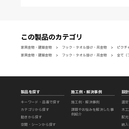
この製品のカテゴリ
家具金物・建築金物
>
フック・タオル掛け・吊金物
>
ピクチ
家具金物・建築金物
>
フック・タオル掛け・吊金物
>
全て（
製品を探す
施工例・解決事例
設
キーワード・品番で探す
施工例・解決事例
選定
カテゴリから探す
課題やお悩みを解決した事
木工
例紹介
動きから探す
配光
空間・シーンから探す
納入