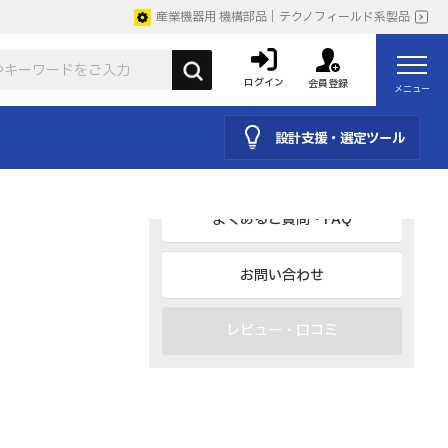
産業機器用 機構部品｜テクノフィールド系製品
カタログ
ログイン
会員登録
メニュー
取説
設計支援・選定ツール
仕様を見る・購入・見積り
よくあるご質問・FAQ
お問い合わせ
レビュー・口コミ