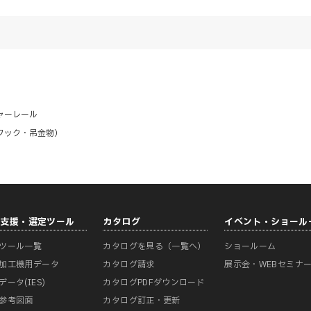
ャーレール
フック・吊金物）
計支援・選定ツール
カタログ
イベント・ショール
ツール一覧
カタログを見る（一覧へ）
ショールーム
加工機用データ
カタログ請求
展示会・WEBセミナ
データ(IES)
カタログPDFダウンロード
参考図面
カタログ訂正・更新