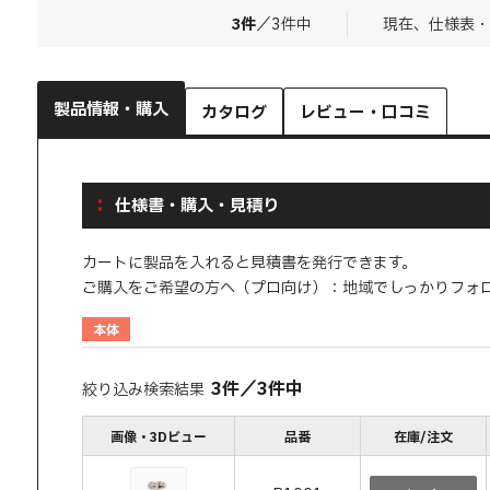
3
件
／
3
件中
現在、仕様表・
製品情報・購入
カタログ
レビュー・口コミ
仕様書・購入・見積り
カートに製品を入れると見積書を発行できます。
ご購入をご希望の方へ（プロ向け）：地域でしっかりフォ
本体
3
件
／
3
件中
絞り込み検索結果
画像・3Dビュー
品番
在庫/注文