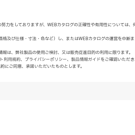
の努力をしておりますが、WEBカタログの正確性や有用性については
（価格及び仕様・寸法・色など）し、またはWEBカタログの運営を中断
の情報は、弊社製品の使用ご検討、又は販売促進目的の利用に限ります。
イト利用規約
、
プライバシーポリシー
、
製品情報ガイド
をご確認いただき
規約にご同意、
承諾
いただいたものとします。