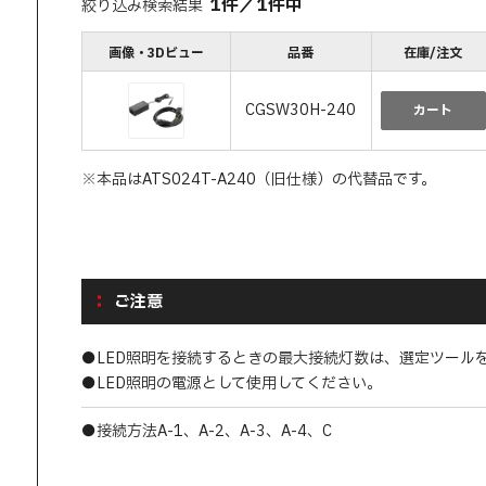
1
件
／
1
件中
絞り込み検索結果
画像・3Dビュー
品番
在庫/注文
CGSW30H-240
カート
※本品はATS024T-A240（旧仕様）の代替品です。
ご注意
●LED照明を接続するときの最大接続灯数は、選定ツール
●LED照明の電源として使用してください。
●接続方法A-1、A-2、A-3、A-4、C