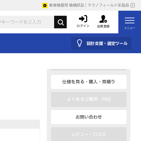
産業機器用 機構部品｜テクノフィールド系製品
CAD
BIM、IESなど
ログイン
会員登録
メニュー
カタログ
設計支援・選定ツール
取説
仕様を見る・購入・見積り
よくあるご質問・FAQ
お問い合わせ
レビュー・口コミ