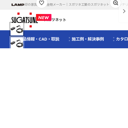
印の家具・建築金物メーカー｜スガツネ工業のスガツネット｜アーキテ
1
/
2
スガツネット
製品情報・CAD・取説
施工例・解決事例
カタ