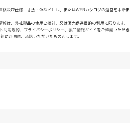
（価格及び仕様・寸法・色など）し、またはWEBカタログの運営を中断
の情報は、弊社製品の使用ご検討、又は販売促進目的の利用に限ります。
イト利用規約
、
プライバシーポリシー
、
製品情報ガイド
をご確認いただき
規約にご同意、
承諾
いただいたものとします。