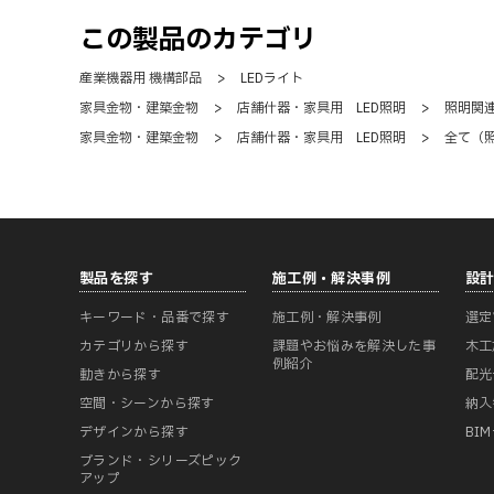
この製品のカテゴリ
産業機器用 機構部品
>
LEDライト
家具金物・建築金物
>
店舗什器・家具用 LED照明
>
照明関
家具金物・建築金物
>
店舗什器・家具用 LED照明
>
全て（
製品を探す
施工例・解決事例
設
キーワード・品番で探す
施工例・解決事例
選定
カテゴリから探す
課題やお悩みを解決した事
木工
例紹介
動きから探す
配光
空間・シーンから探す
納入
デザインから探す
BI
ブランド・シリーズピック
アップ