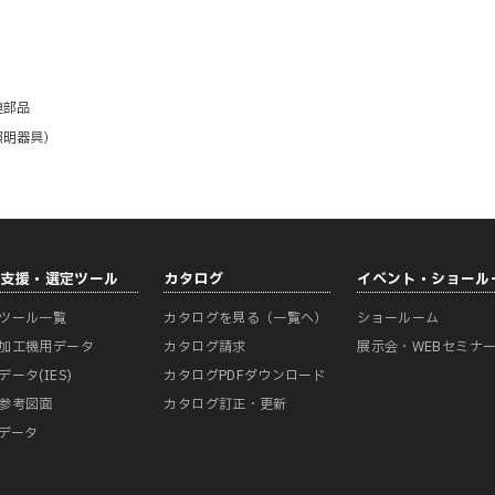
連部品
照明器具）
計支援・選定ツール
カタログ
イベント・ショール
ツール一覧
カタログを見る（一覧へ）
ショールーム
加工機用データ
カタログ請求
展示会・WEBセミナ
データ(IES)
カタログPDFダウンロード
参考図面
カタログ訂正・更新
Mデータ